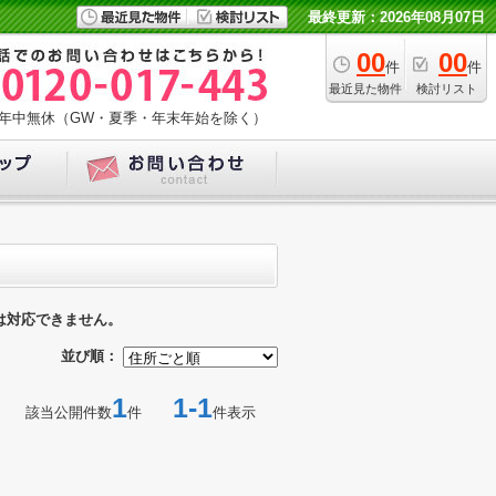
最終更新：2026年08月07日
00
00
件
件
最近見た物件
検討リスト
年中無休（GW・夏季・年末年始を除く）
は対応できません。
並び順：
1
1-1
該当公開件数
件
件表示