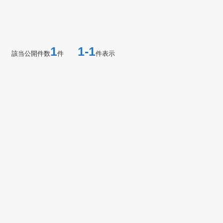
1
1-1
該当公開件数
件
件表示