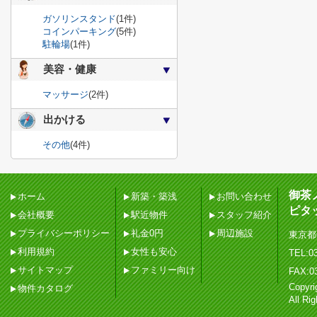
ガソリンスタンド
(1件)
コインパーキング
(5件)
駐輪場
(1件)
美容・健康
マッサージ
(2件)
出かける
その他
(4件)
御茶
ホーム
新築・築浅
お問い合わせ
ピタ
会社概要
駅近物件
スタッフ紹介
プライバシーポリシー
礼金0円
周辺施設
東京都
利用規約
女性も安心
TEL:03
サイトマップ
ファミリー向け
FAX:0
Copy
物件カタログ
All Ri