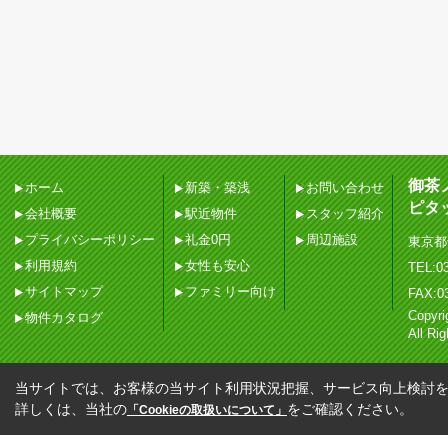
御茶
ホーム
新築・築浅
お問い合わせ
ピタ
会社概要
駅近物件
スタッフ紹介
プライバシーポリシー
礼金0円
周辺施設
東京都
利用規約
女性も安心
TEL:03
サイトマップ
ファミリー向け
FAX:0
Copy
物件カタログ
All Ri
当サイトでは、お客様の当サイト利用状況把握、サービス向上検討を目
詳しくは、当社の
をご確認ください。
「Cookieの取扱いについて」