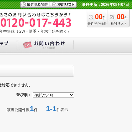
最終更新：2026年08月07日
00
00
件
件
最近見た物件
検討リスト
年中無休（GW・夏季・年末年始を除く）
は対応できません。
並び順：
1
1-1
該当公開件数
件
件表示