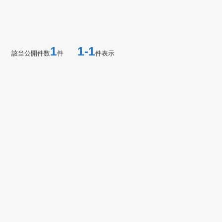
1
1-1
該当公開件数
件
件表示