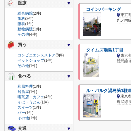
医療
コインパーキング
総合病院
(2件)
東京
歯科
(2件)
丸ノ内線
眼科
(1件)
動物病院
(1件)
その他
(4件)
買う
タイムズ湯島1丁目
コンビニエンスストア
(8件)
東京
ペットショップ
(1件)
総武線 
その他
(1件)
食べる
和風料理
(1件)
ル・パルク湯島第1駐
居酒屋
(1件)
東京
喫茶店・カフェ
(4件)
総武線 
そば・うどん
(1件)
スイーツ
(1件)
バー
(1件)
その他
(1件)
交通