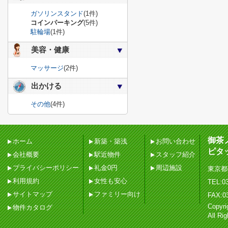
ガソリンスタンド
(1件)
コインパーキング
(5件)
駐輪場
(1件)
美容・健康
マッサージ
(2件)
出かける
その他
(4件)
御茶
ホーム
新築・築浅
お問い合わせ
ピタ
会社概要
駅近物件
スタッフ紹介
プライバシーポリシー
礼金0円
周辺施設
東京都
利用規約
女性も安心
TEL:03
サイトマップ
ファミリー向け
FAX:0
Copy
物件カタログ
All Ri