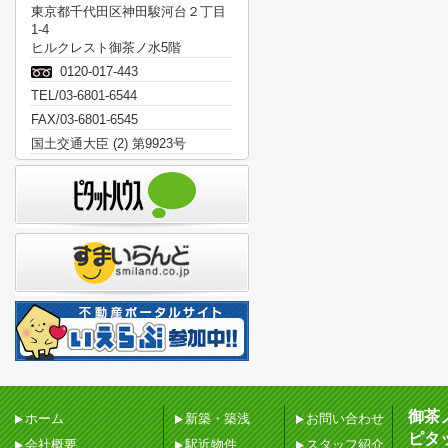
東京都千代田区神田駿河台２丁目
1-4
ヒルクレスト御茶ノ水5階
0120-017-443
TEL/03-6801-6544
FAX/03-6801-6545
国土交通大臣 (2) 第9923号
御茶
ホーム
新築・築浅
お問い合わせ
ピタ
会社概要
駅近物件
スタッフ紹介