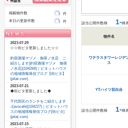
-
件該当
掲載物件数
件
1-
本日の更新件数
件
該当公開件数
棟
棟
物件名
2023-07-29
☆☆街ピタ更新しました☆☆
ワテラスタワーレジデ
釣宿酒場マヅメ 御茶ノ水店 ご
ス
紹介します[釣宿酒場マヅメ 御茶
ノ水店](104268)｜ピタットハウス
の地域情報発信ブログ【街ピタ】
(pitat.com)
2023-07-21
YTハイツ目白台
◆街ピタ更新しました◆
千代田区のランチをご紹介します
♪[avocafe](104227)｜ピタットハウ
1-
該当公開件数
棟
棟
スの地域情報発信ブログ[街ピタ]
(pitat.com)
2023-07-15