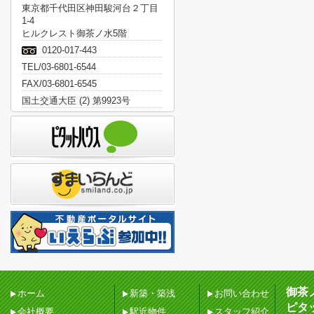
東京都千代田区神田駿河台２丁目
1-4
ヒルクレスト御茶ノ水5階
0120-017-443
TEL/03-6801-6544
FAX/03-6801-6545
国土交通大臣 (2) 第9923号
御茶
ホーム
新築・築浅
お問い合わせ
ピタ
会社概要
駅近物件
スタッフ紹介