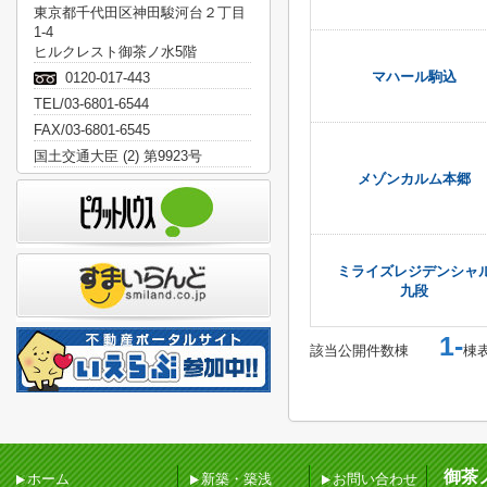
東京都千代田区神田駿河台２丁目
1-4
ヒルクレスト御茶ノ水5階
マハール駒込
0120-017-443
TEL/03-6801-6544
FAX/03-6801-6545
国土交通大臣 (2) 第9923号
メゾンカルム本郷
ミライズレジデンシャ
九段
1-
該当公開件数
棟
棟
御茶
ホーム
新築・築浅
お問い合わせ