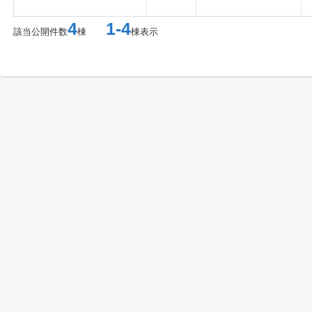
4
1-4
該当公開件数
棟
棟表示