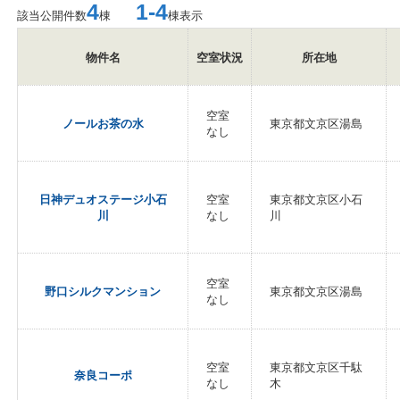
4
1-4
該当公開件数
棟
棟表示
物件名
空室状況
所在地
空室
ノールお茶の水
東京都文京区湯島
なし
日神デュオステージ小石
空室
東京都文京区小石
川
なし
川
空室
野口シルクマンション
東京都文京区湯島
なし
空室
東京都文京区千駄
奈良コーポ
なし
木