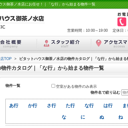
ウス御茶ノ水店にお任せ！｜「な行」から始まる物件一覧
営業時間：10:00～19:00
定休日：
店TOP
>
ピタットハウス御茶ノ水店の物件カタログ｜「な行」から始まる
の物件カタログ｜「な行」から始まる物件一覧
物件一覧
空室がある物件のみ表示
物件名で絞り込む
あ行
か行
さ行
た行
な行
は行
ま
な
に
ぬ
ね