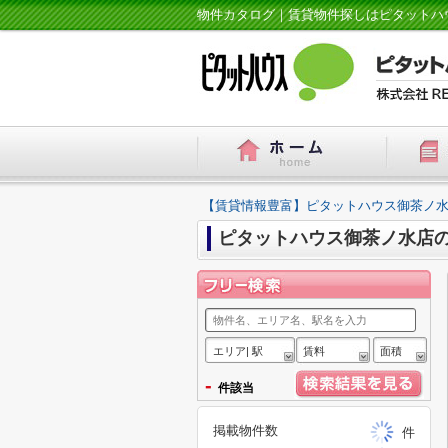
物件カタログ｜賃貸物件探しはピタットハ
【賃貸情報豊富】ピタットハウス御茶ノ水
ピタットハウス御茶ノ水店
エリア| 駅
賃料
面積
-
件該当
掲載物件数
件