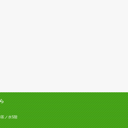
ら
御茶ノ水5階