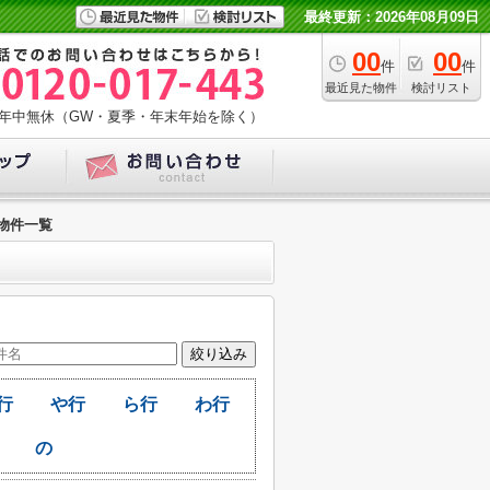
最終更新：2026年08月09日
00
00
件
件
最近見た物件
検討リスト
年中無休（GW・夏季・年末年始を除く）
物件一覧
行
や行
ら行
わ行
の