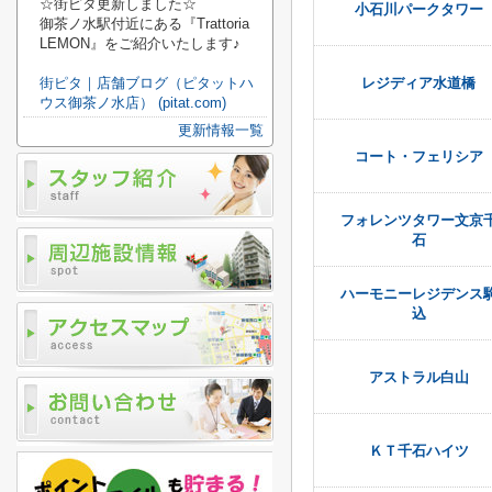
☆街ピタ更新しました☆
小石川パークタワー
御茶ノ水駅付近にある『Trattoria
LEMON』をご紹介いたします♪
街ピタ｜店舗ブログ（ピタットハ
レジディア水道橋
ウス御茶ノ水店） (pitat.com)
更新情報一覧
コート・フェリシア
フォレンツタワー文京
石
ハーモニーレジデンス
込
アストラル白山
ＫＴ千石ハイツ