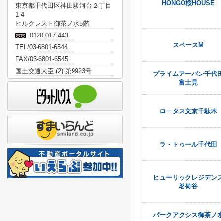
HONGO桜HOUSE
東京都千代田区神田駿河台２丁目
1-4
ヒルクレスト御茶ノ水5階
0120-017-443
スペースM
TEL/03-6801-6544
FAX/03-6801-6545
国土交通大臣 (2) 第9923号
プライムアーバン千代
富士見
ロータス文京千駄木
ラ・トゥール千代田
ヒューリックレジデン
茗荷谷
パークアクシス御茶ノ