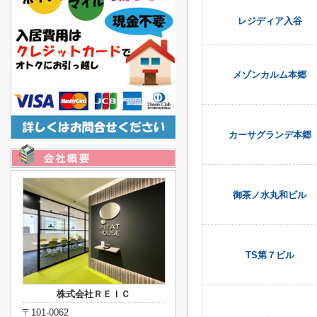
レジディア入谷
メゾンカルム本郷
カーサグランデ本郷
御茶ノ水丸和ビル
TS第７ビル
株式会社ＲＥＩＣ
〒101-0062