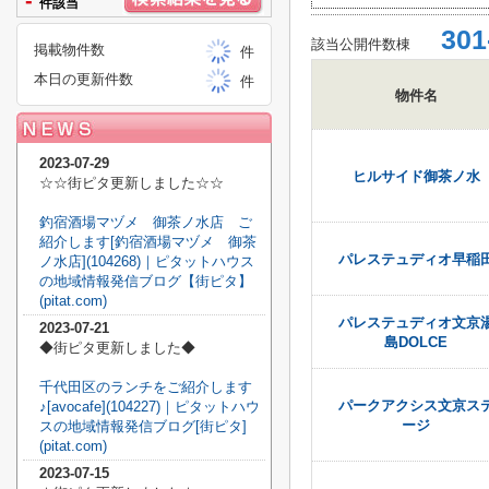
-
件該当
301
該当公開件数
棟
掲載物件数
件
本日の更新件数
件
物件名
2023-07-29
ヒルサイド御茶ノ水
☆☆街ピタ更新しました☆☆
釣宿酒場マヅメ 御茶ノ水店 ご
紹介します[釣宿酒場マヅメ 御茶
パレステュディオ早稲
ノ水店](104268)｜ピタットハウス
の地域情報発信ブログ【街ピタ】
(pitat.com)
パレステュディオ文京
2023-07-21
島DOLCE
◆街ピタ更新しました◆
千代田区のランチをご紹介します
パークアクシス文京ス
♪[avocafe](104227)｜ピタットハウ
ージ
スの地域情報発信ブログ[街ピタ]
(pitat.com)
2023-07-15