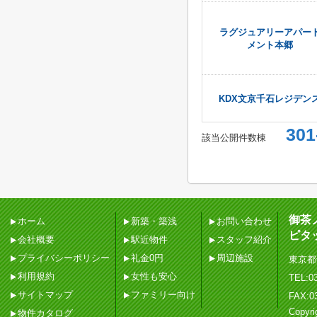
ラグジュアリーアパー
メント本郷
KDX文京千石レジデン
301
該当公開件数
棟
御茶
ホーム
新築・築浅
お問い合わせ
ピタ
会社概要
駅近物件
スタッフ紹介
プライバシーポリシー
礼金0円
周辺施設
東京都
利用規約
女性も安心
TEL:03
サイトマップ
ファミリー向け
FAX:0
Copy
物件カタログ