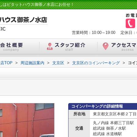
しはピタットハウス御茶ノ水店にお任せ！
営業時間：10:00～19:00
定休日：
店TOP
>
周辺施設案内
>
文京区
>
文京区のコインパーキング
>
コイ
コインパーキングの詳細情報
所在地
東京都文京区本郷２丁目
丸ノ内線 本郷三丁目駅
交通
総武線 御茶ノ水駅
総武線 水道橋駅