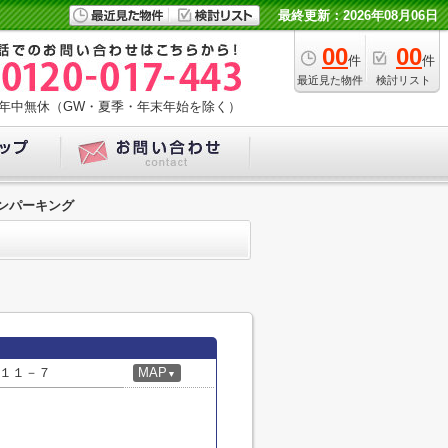
最終更新：2026年08月06日
00
00
件
件
最近見た物件
検討リスト
年中無休（GW・夏季・年末年始を除く）
ンパーキング
１１－７
MAP
▼