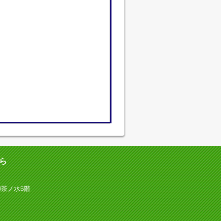
ら
御茶ノ水5階