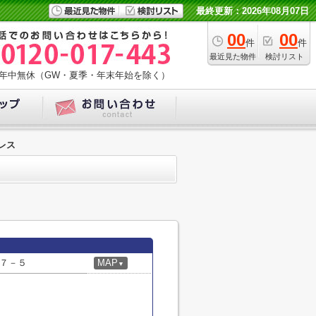
最終更新：2026年08月07日
00
00
件
件
最近見た物件
検討リスト
年中無休（GW・夏季・年末年始を除く）
レス
７－５
MAP
▼