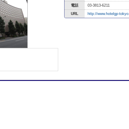
電話
03-3813-6211
URL
http://www.hotelgp-toky