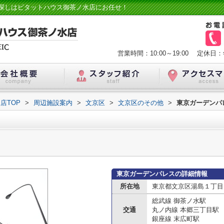
探しはピタットハウス御茶ノ水店にお任せ！
営業時間：10:00～19:00
定休日：
店TOP
>
周辺施設案内
>
文京区
>
文京区のその他
>
東京ガーデンパ
東京ガーデンパレスの詳細情報
所在地
東京都文京区湯島１丁目
総武線 御茶ノ水駅
交通
丸ノ内線 本郷三丁目駅
銀座線 末広町駅