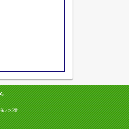
ら
御茶ノ水5階