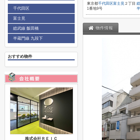
東京都
千代田区
富士見
２丁目
千代田区
1番地9号
富士見
物件情報
総武線 飯田橋
半蔵門線 九段下
おすすめ物件
株式会社ＲＥＩＣ