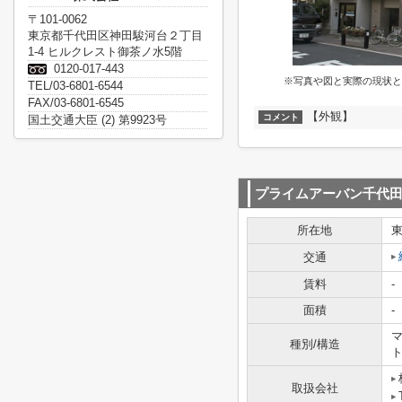
〒101-0062
東京都千代田区神田駿河台２丁目
1-4 ヒルクレスト御茶ノ水5階
0120-017-443
※写真や図と実際の現状と
TEL/03-6801-6544
FAX/03-6801-6545
【外観】
コメント
国土交通大臣 (2) 第9923号
プライムアーバン千代
所在地
交通
賃料
-
面積
-
マ
種別/構造
取扱会社