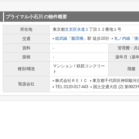
プライマル小石川
の物件概要
所在地
東京都
文京区
水道
１丁目１２番地１号
総武線
「
飯田橋
」駅 徒歩10分
丸ノ内線
「
後
交通
賃料
-
管理費・共
面積
-
築年月（築
マンション / 鉄筋コンクリー
種別/構造
階建
ト
株式会社ＲＥＩＣ
東京都千代田区神田駿河台
取扱会社
TEL:0120-017-443
国土交通大臣 (2) 第9923