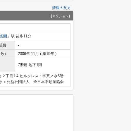
情報の見方
【マンション】
楽園
」駅 徒歩11分
益費
-
年数）
2006年 11月 ( 築19年 )
7階建 地下1階
２丁目1-4 ヒルクレスト御茶ノ水5階
号
公益社団法人 全日本不動産協会