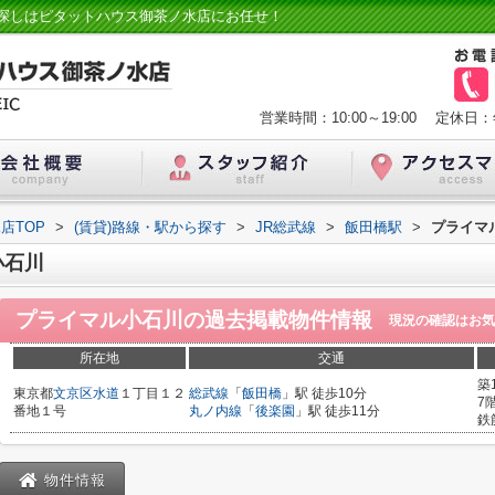
探しはピタットハウス御茶ノ水店にお任せ！
営業時間：10:00～19:00
定休日：
店TOP
>
(賃貸)路線・駅から探す
>
JR総武線
>
飯田橋駅
>
プライマ
小石川
プライマル小石川
の過去掲載物件情報
現況の確認はお気
所在地
交通
築
東京都
文京区
水道
１丁目１２
総武線
「
飯田橋
」駅 徒歩10分
7
番地１号
丸ノ内線
「
後楽園
」駅 徒歩11分
鉄
物件情報