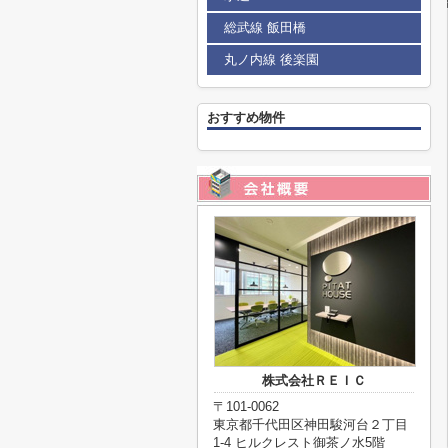
総武線 飯田橋
丸ノ内線 後楽園
おすすめ物件
株式会社ＲＥＩＣ
〒101-0062
東京都千代田区神田駿河台２丁目
1-4 ヒルクレスト御茶ノ水5階