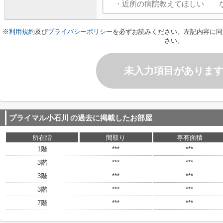
※
利用規約
及び
プライバシーポリシー
を必ずお読みください。左記内容に同
さい。
未入力項目がありま
プライマル小石川
の過去に掲載したお部屋
所在階
間取り
専有面積
1階
***
***
3階
***
***
3階
***
***
3階
***
***
7階
***
***