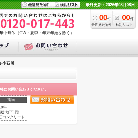
最終更新：2026年08月08日
00
00
件
件
最近見た物件
検討リスト
年中無休（GW・夏季・年末年始を除く）
ル小石川
軽にお問い合わせください。
建物
19年
階建 地下1階
筋コンクリート