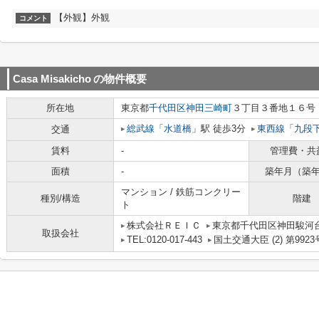
【外観】外観
コメント
Casa Misakicho
の物件概要
所在地
東京都
千代田区
神田三崎町
３丁目３番地１６号
総武線
「
水道橋
」駅 徒歩3分
東西線
「
九段
交通
賃料
-
管理費・共
面積
-
築年月（築
マンション / 鉄筋コンクリー
種別/構造
階建
ト
株式会社ＲＥＩＣ
東京都千代田区神田駿河台
取扱会社
TEL:0120-017-443
国土交通大臣 (2) 第9923