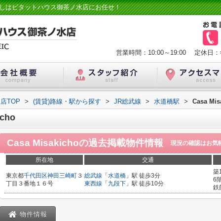
貸物件探しはピタットハウス御茶ノ水店にお任せ！
営業時間：10:00～19:00
定休日：
店TOP
>
(賃貸)路線・駅から探す
>
JR総武線
>
水道橋駅
>
Casa Mis
cho
Casa Misakicho
の過去掲載物件情報
現況の確認はお気
所在地
交通
築
東京都
千代田区
神田三崎町
３
総武線
「
水道橋
」駅 徒歩3分
6
丁目３番地１６号
東西線
「
九段下
」駅 徒歩10分
鉄
物件情報