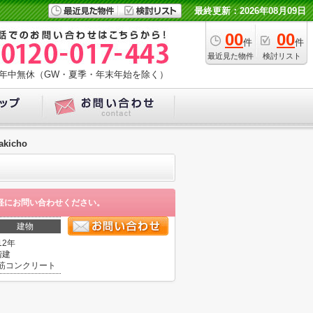
最終更新：2026年08月09日
00
00
件
件
最近見た物件
検討リスト
年中無休（GW・夏季・年末年始を除く）
akicho
軽にお問い合わせください。
建物
12年
階建
筋コンクリート