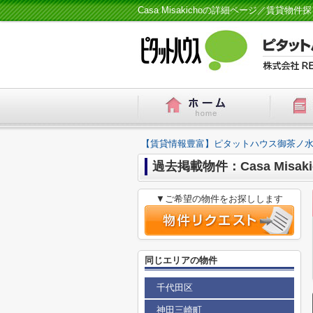
Casa Misakichoの詳細ページ／賃
【賃貸情報豊富】ピタットハウス御茶ノ水
過去掲載物件：Casa Misaki
▼ご希望の物件をお探しします
同じエリアの物件
千代田区
神田三崎町