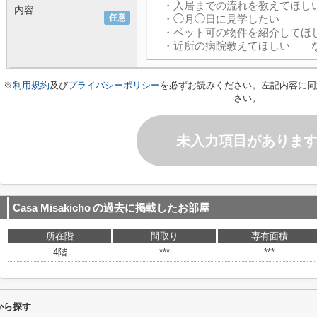
内容
任意
※
利用規約
及び
プライバシーポリシー
を必ずお読みください。左記内容に同
さい。
未入力項目がありま
Casa Misakicho
の過去に掲載したお部屋
所在階
間取り
専有面積
4階
***
***
件から探す