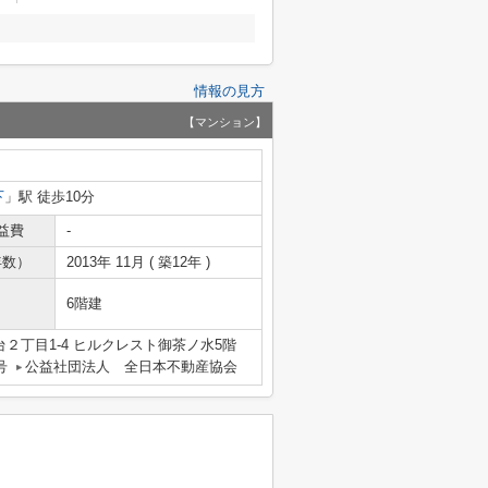
情報の見方
【マンション】
下
」駅 徒歩10分
益費
-
年数）
2013年 11月 ( 築12年 )
6階建
２丁目1-4 ヒルクレスト御茶ノ水5階
号
公益社団法人 全日本不動産協会