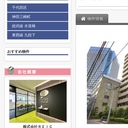
千代田区
神田三崎町
物件情報
総武線 水道橋
東西線 九段下
おすすめ物件
株式会社ＲＥＩＣ