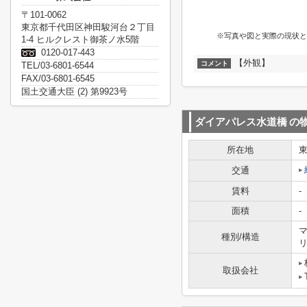
〒101-0062
東京都千代田区神田駿河台２丁目
※写真や図と実際の現状と
1-4 ヒルクレスト御茶ノ水5階
0120-017-443
【外観】
コメント
TEL/03-6801-6544
FAX/03-6801-6545
国土交通大臣 (2) 第9923号
ダイアパレス水道橋
の
所在地
交通
賃料
-
面積
-
マ
種別/構造
取扱会社