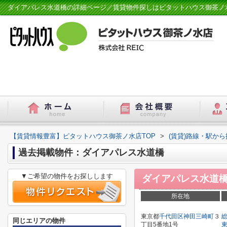
ダイアパレス水道橋の詳細ページ／賃貸物件探しはピタットハウス御茶ノ
【賃貸情報豊富】ピタットハウス御茶ノ水店TOP
>
(賃貸)路線・駅から
過去掲載物件：ダイアパレス水道橋
▼ご希望の物件をお探しします
ダイアパレス水道
所在地
東京都
千代田区
神田三崎町
３
同じエリアの物件
丁目5番地1号