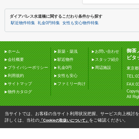
ダイアパレス水道橋に関するこだわり条件から探す
駅近物件特集
礼金0円特集
女性も安心物件特集
御茶
ホーム
新築・築浅
お問い合わせ
ピタ
会社概要
駅近物件
スタッフ紹介
プライバシーポリシー
礼金0円
周辺施設
東京都
利用規約
女性も安心
TEL:03
サイトマップ
ファミリー向け
FAX:0
Copy
物件カタログ
All Ri
当サイトでは、お客様の当サイト利用状況把握、サービス向上検討を目
詳しくは、当社の
をご確認ください。
「Cookieの取扱いについて」