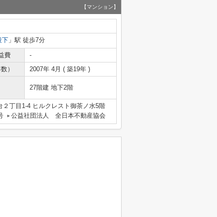
【マンション】
段下
」駅 徒歩7分
益費
-
年数）
2007年 4月 ( 築19年 )
27階建 地下2階
２丁目1-4 ヒルクレスト御茶ノ水5階
号
公益社団法人 全日本不動産協会