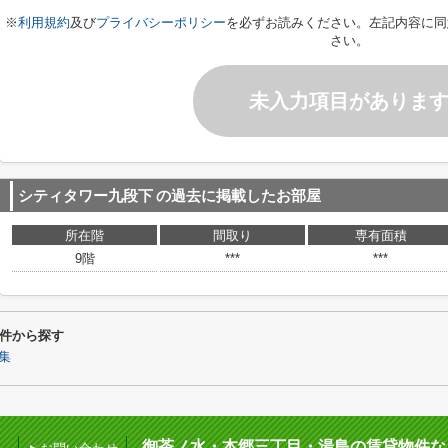
※
利用規約
及び
プライバシーポリシー
を必ずお読みください。左記内容に同
さい。
未入力項目がありま
シティタワー九段下
の過去に掲載したお部屋
所在階
間取り
専有面積
9階
***
***
件から探す
集
御茶ノ水・本郷三丁目・湯島の賃貸物件な