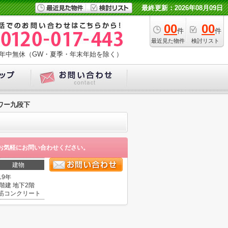
最終更新：2026年08月09日
00
00
件
件
最近見た物件
検討リスト
年中無休（GW・夏季・年末年始を除く）
ワー九段下
お気軽にお問い合わせください。
建物
19年
7階建 地下2階
筋コンクリート