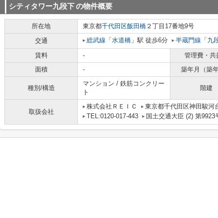
シティタワー九段下
の物件概要
所在地
東京都
千代田区
飯田橋
２丁目17番地9号
総武線
「
水道橋
」駅 徒歩6分
半蔵門線
「
九
交通
賃料
-
管理費・共
面積
-
築年月（築
マンション / 鉄筋コンクリー
種別/構造
階建
ト
株式会社ＲＥＩＣ
東京都千代田区神田駿河台
取扱会社
TEL:0120-017-443
国土交通大臣 (2) 第9923