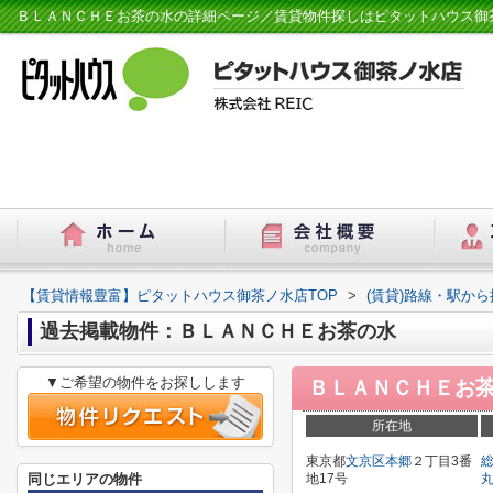
ＢＬＡＮＣＨＥお茶の水の詳細ページ／賃貸物件探しはピタットハウス御
【賃貸情報豊富】ピタットハウス御茶ノ水店TOP
>
(賃貸)路線・駅から
過去掲載物件：ＢＬＡＮＣＨＥお茶の水
▼ご希望の物件をお探しします
ＢＬＡＮＣＨＥお
所在地
東京都
文京区
本郷
２丁目3番
同じエリアの物件
地17号