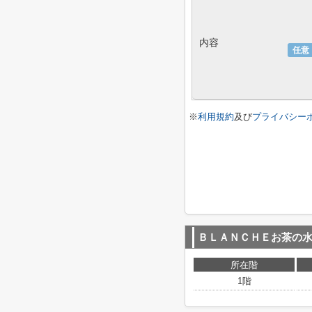
内容
任意
※
利用規約
及び
プライバシー
ＢＬＡＮＣＨＥお茶の
所在階
1階