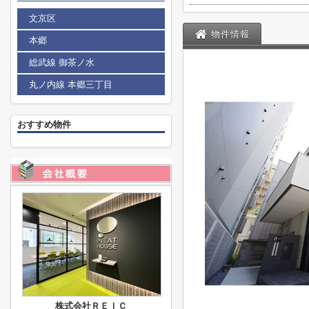
文京区
物件情報
本郷
総武線 御茶ノ水
丸ノ内線 本郷三丁目
おすすめ物件
株式会社ＲＥＩＣ