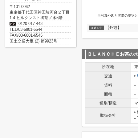
〒101-0062
東京都千代田区神田駿河台２丁目
※写真や図と実際の現状と
1-4 ヒルクレスト御茶ノ水5階
0120-017-443
【外観】
コメント
TEL/03-6801-6544
FAX/03-6801-6545
国土交通大臣 (2) 第9923号
ＢＬＡＮＣＨＥお茶の
所在地
交通
賃料
-
面積
-
種別/構造
マ
取扱会社