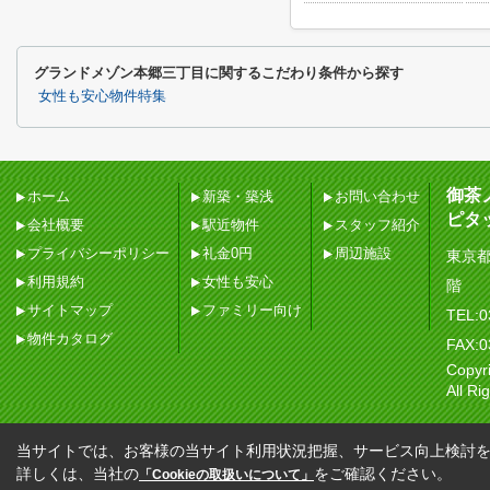
グランドメゾン本郷三丁目に関するこだわり条件から探す
女性も安心物件特集
御茶
ホーム
新築・築浅
お問い合わせ
ピタ
会社概要
駅近物件
スタッフ紹介
プライバシーポリシー
礼金0円
周辺施設
東京都
利用規約
女性も安心
階
サイトマップ
ファミリー向け
TEL:0
物件カタログ
FAX:0
Copy
All Ri
当サイトでは、お客様の当サイト利用状況把握、サービス向上検討を目
詳しくは、当社の
をご確認ください。
「Cookieの取扱いについて」