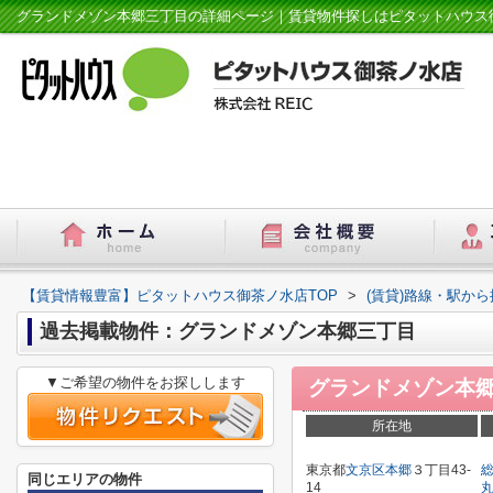
グランドメゾン本郷三丁目の詳細ページ｜賃貸物件探しはピタットハウス
【賃貸情報豊富】ピタットハウス御茶ノ水店TOP
>
(賃貸)路線・駅から
過去掲載物件：グランドメゾン本郷三丁目
▼ご希望の物件をお探しします
グランドメゾン本
所在地
東京都
文京区
本郷
３丁目43-
同じエリアの物件
14