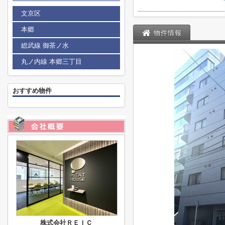
文京区
本郷
物件情報
総武線 御茶ノ水
丸ノ内線 本郷三丁目
おすすめ物件
株式会社ＲＥＩＣ