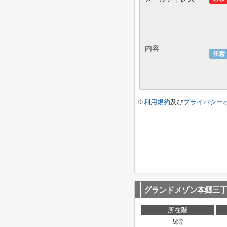
内容
任意
※
利用規約
及び
プライバシー
グランドメゾン本郷三
所在階
5階