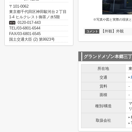
〒101-0062
東京都千代田区神田駿河台２丁目
1-4 ヒルクレスト御茶ノ水5階
※写真や図と実際の現状と
0120-017-443
TEL/03-6801-6544
【外観】外観
コメント
FAX/03-6801-6545
国土交通大臣 (2) 第9923号
グランドメゾン本郷三
所在地
交通
賃料
-
面積
-
マ
種別/構造
取扱会社