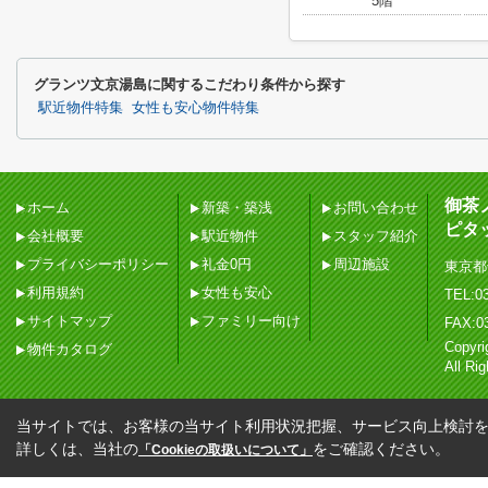
5階
グランツ文京湯島に関するこだわり条件から探す
駅近物件特集
女性も安心物件特集
御茶
ホーム
新築・築浅
お問い合わせ
ピタ
会社概要
駅近物件
スタッフ紹介
プライバシーポリシー
礼金0円
周辺施設
東京都
利用規約
女性も安心
TEL:03
サイトマップ
ファミリー向け
FAX:0
Copy
物件カタログ
All Ri
当サイトでは、お客様の当サイト利用状況把握、サービス向上検討を目
詳しくは、当社の
をご確認ください。
「Cookieの取扱いについて」