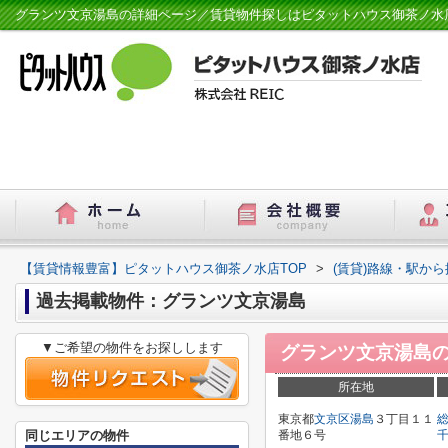
グランツ文京湯島の詳細ページ／賃貸物件探しはピタットハウス御茶ノ水
【賃貸情報豊富】ピタットハウス御茶ノ水店TOP
>
(賃貸)路線・駅から
過去掲載物件：グランツ文京湯島
▼ご希望の物件をお探しします
グランツ文京湯島
所在地
東京都
文京区
湯島
３丁目１１
同じエリアの物件
番地６号