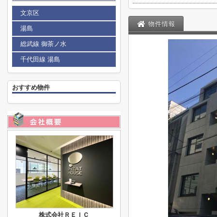
文京区
物件情報
湯島
総武線 御茶ノ水
千代田線 湯島
おすすめ物件
株式会社ＲＥＩＣ