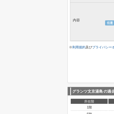
内容
任意
※
利用規約
及び
プライバシー
グランツ文京湯島
の過
所在階
1階