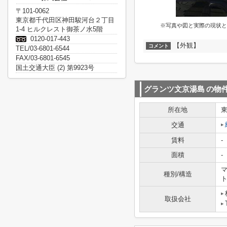
〒101-0062
東京都千代田区神田駿河台２丁目
※写真や図と実際の現状と
1-4 ヒルクレスト御茶ノ水5階
0120-017-443
【外観】
コメント
TEL/03-6801-6544
FAX/03-6801-6545
国土交通大臣 (2) 第9923号
グランツ文京湯島
の物
所在地
交通
賃料
-
面積
-
マ
種別/構造
取扱会社