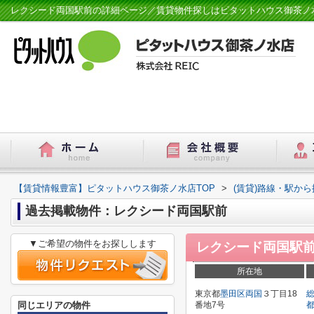
レクシード両国駅前の詳細ページ／賃貸物件探しはピタットハウス御茶ノ
【賃貸情報豊富】ピタットハウス御茶ノ水店TOP
>
(賃貸)路線・駅から
過去掲載物件：レクシード両国駅前
▼ご希望の物件をお探しします
レクシード両国駅
所在地
東京都
墨田区
両国
３丁目18
同じエリアの物件
番地7号