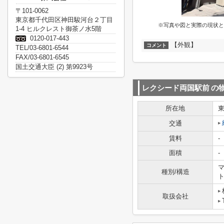
〒101-0062
東京都千代田区神田駿河台２丁目
※写真や図と実際の現状と
1-4 ヒルクレスト御茶ノ水5階
0120-017-443
【外観】
コメント
TEL/03-6801-6544
FAX/03-6801-6545
国土交通大臣 (2) 第9923号
レクシード両国駅前
の
所在地
交通
賃料
-
面積
-
マ
種別/構造
取扱会社