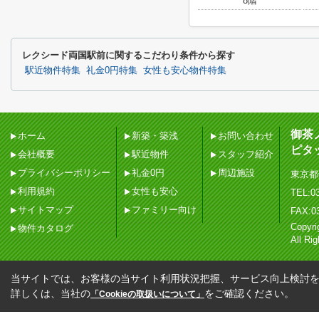
8階
レクシード両国駅前に関するこだわり条件から探す
駅近物件特集
礼金0円特集
女性も安心物件特集
御茶
ホーム
新築・築浅
お問い合わせ
ピタ
会社概要
駅近物件
スタッフ紹介
プライバシーポリシー
礼金0円
周辺施設
東京都
利用規約
女性も安心
TEL:03
サイトマップ
ファミリー向け
FAX:0
Copy
物件カタログ
All Ri
当サイトでは、お客様の当サイト利用状況把握、サービス向上検討を目
詳しくは、当社の
をご確認ください。
「Cookieの取扱いについて」