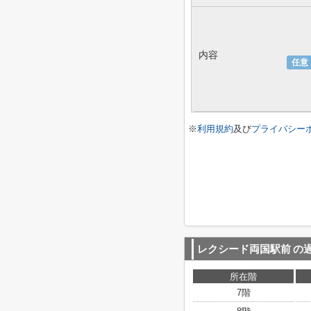
内容
任意
※
利用規約
及び
プライバシー
レクシード両国駅前
の
所在階
7階