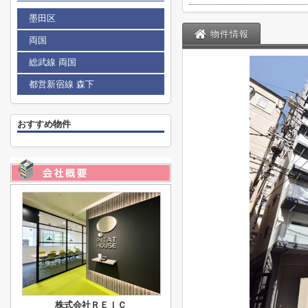
墨田区
物件情報
両国
総武線 両国
都営新宿線 森下
おすすめ物件
株式会社ＲＥＩＣ