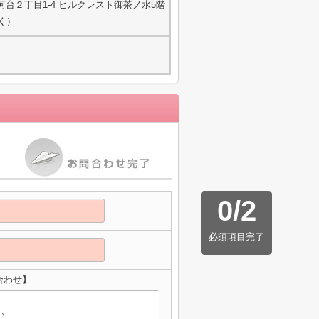
台２丁目1-4 ヒルクレスト御茶ノ水5階
除く）
0
/
2
必須項目完了
合わせ】