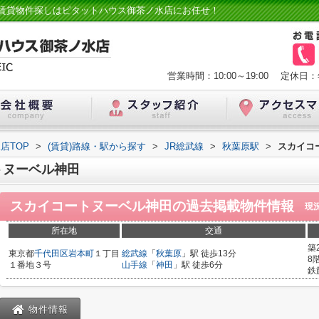
賃貸物件探しはピタットハウス御茶ノ水店にお任せ！
営業時間：10:00～19:00
定休日：
店TOP
>
(賃貸)路線・駅から探す
>
JR総武線
>
秋葉原駅
>
スカイコ
トヌーベル神田
スカイコートヌーベル神田
の過去掲載物件情報
現
所在地
交通
築
東京都
千代田区
岩本町
１丁目
総武線
「
秋葉原
」駅 徒歩13分
8
１番地３号
山手線
「
神田
」駅 徒歩6分
鉄
物件情報