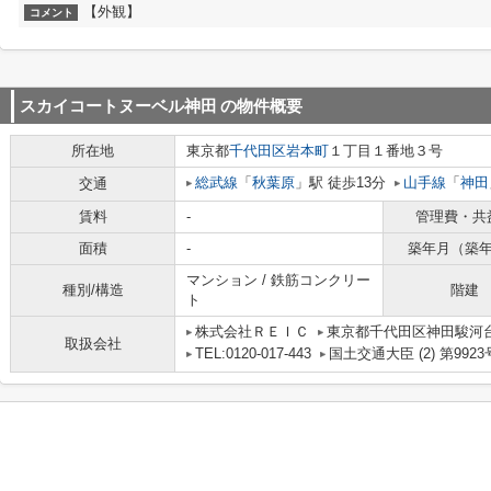
【外観】
コメント
スカイコートヌーベル神田
の物件概要
所在地
東京都
千代田区
岩本町
１丁目１番地３号
総武線
「
秋葉原
」駅 徒歩13分
山手線
「
神田
交通
賃料
-
管理費・共
面積
-
築年月（築
マンション / 鉄筋コンクリー
種別/構造
階建
ト
株式会社ＲＥＩＣ
東京都千代田区神田駿河台
取扱会社
TEL:0120-017-443
国土交通大臣 (2) 第9923