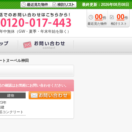
最終更新：2026年08月08日
00
00
件
件
最近見た物件
検討リスト
年中無休（GW・夏季・年末年始を除く）
ートヌーベル神田
況の確認はお気軽にお問い合わせください。
建物
23年
階建
筋コンクリート