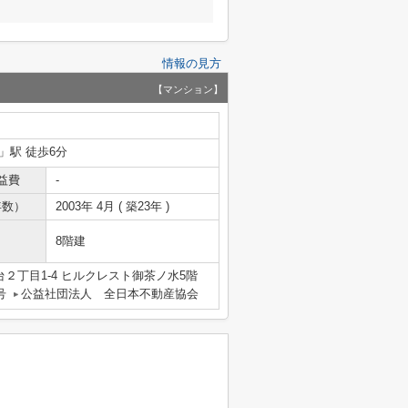
情報の見方
【マンション】
」駅 徒歩6分
益費
-
年数）
2003年 4月 ( 築23年 )
8階建
２丁目1-4 ヒルクレスト御茶ノ水5階
号
公益社団法人 全日本不動産協会