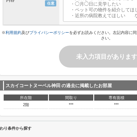
内容
任意
※
利用規約
及び
プライバシーポリシー
を必ずお読みください。左記内容に同
さい。
未入力項目がありま
スカイコートヌーベル神田
の過去に掲載したお部屋
所在階
間取り
専有面積
2階
***
***
わり条件から探す