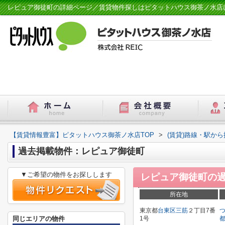
レピュア御徒町の詳細ページ／賃貸物件探しはピタットハウス御茶ノ水店
【賃貸情報豊富】ピタットハウス御茶ノ水店TOP
>
(賃貸)路線・駅から
過去掲載物件：レピュア御徒町
▼ご希望の物件をお探しします
レピュア御徒町
の
所在地
東京都
台東区
三筋
２丁目7番
同じエリアの物件
1号