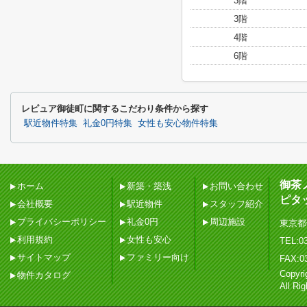
3階
3階
4階
6階
レピュア御徒町に関するこだわり条件から探す
駅近物件特集
礼金0円特集
女性も安心物件特集
御茶
ホーム
新築・築浅
お問い合わせ
ピタ
会社概要
駅近物件
スタッフ紹介
プライバシーポリシー
礼金0円
周辺施設
東京都
利用規約
女性も安心
TEL:03
サイトマップ
ファミリー向け
FAX:0
Copy
物件カタログ
All Ri