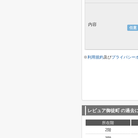
内容
任意
※
利用規約
及び
プライバシー
レピュア御徒町
の過去
所在階
2階