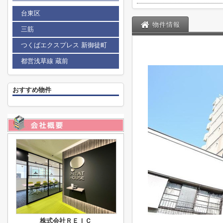
台東区
物件情報
三筋
つくばエクスプレス 新御徒町
都営浅草線 蔵前
おすすめ物件
株式会社ＲＥＩＣ