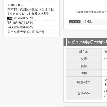
〒101-0062
東京都千代田区神田駿河台２丁目
※写真や図と実際の現状と
1-4 ヒルクレスト御茶ノ水5階
0120-017-443
【外観】
コメント
TEL/03-6801-6544
FAX/03-6801-6545
国土交通大臣 (2) 第9923号
レピュア御徒町
の物件
所在地
交通
賃料
-
面積
-
マ
種別/構造
取扱会社