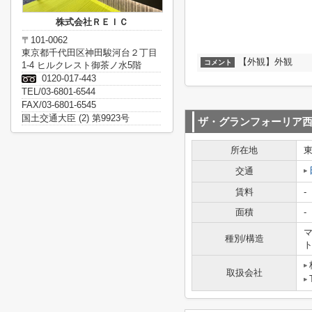
株式会社ＲＥＩＣ
〒101-0062
東京都千代田区神田駿河台２丁目
【外観】外観
コメント
1-4 ヒルクレスト御茶ノ水5階
0120-017-443
TEL/03-6801-6544
FAX/03-6801-6545
国土交通大臣 (2) 第9923号
ザ・グランフォーリア
所在地
交通
賃料
-
面積
-
マ
種別/構造
取扱会社