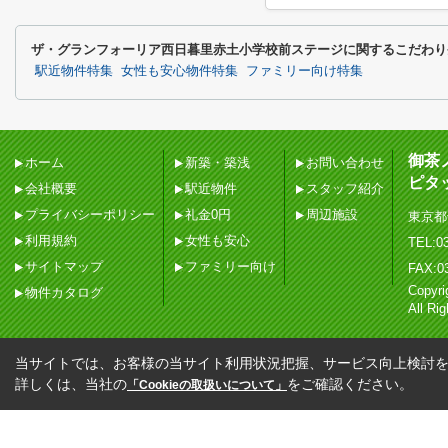
ザ・グランフォーリア西日暮里赤土小学校前ステージに関するこだわり
駅近物件特集
女性も安心物件特集
ファミリー向け特集
御茶
ホーム
新築・築浅
お問い合わせ
ピタ
会社概要
駅近物件
スタッフ紹介
プライバシーポリシー
礼金0円
周辺施設
東京都
利用規約
女性も安心
TEL:03
サイトマップ
ファミリー向け
FAX:0
Copy
物件カタログ
All Ri
当サイトでは、お客様の当サイト利用状況把握、サービス向上検討を目
詳しくは、当社の
をご確認ください。
「Cookieの取扱いについて」