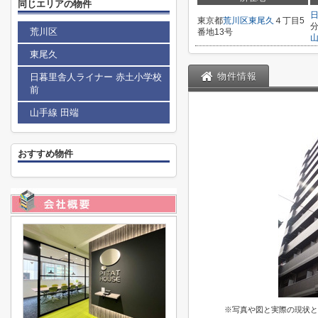
同じエリアの物件
東京都
荒川区
東尾久
４丁目5
荒川区
番地13号
東尾久
物件情報
日暮里舎人ライナー 赤土小学校
前
山手線 田端
おすすめ物件
※写真や図と実際の現状と