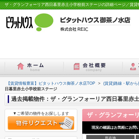
【賃貸情報豊富】ピタットハウス御茶ノ水店TOP
>
(賃貸)路線・駅から
日暮里赤土小学校前ステージ
過去掲載物件：ザ・グランフォーリア西日暮里赤
▼ご希望の物件をお探しします
現況の確認はお気軽にお問
所在地