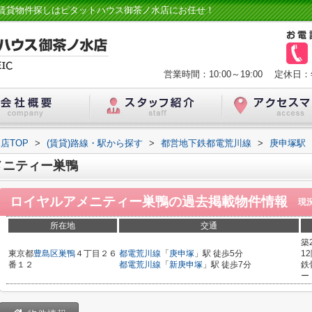
賃貸物件探しはピタットハウス御茶ノ水店にお任せ！
営業時間：10:00～19:00
定休日：
店TOP
>
(賃貸)路線・駅から探す
>
都営地下鉄都電荒川線
>
庚申塚駅
メニティー巣鴨
ロイヤルアメニティー巣鴨
の過去掲載物件情報
現
所在地
交通
築
東京都
豊島区
巣鴨
４丁目２６
都電荒川線
「
庚申塚
」駅 徒歩5分
1
番１２
都電荒川線
「
新庚申塚
」駅 徒歩7分
鉄
ー