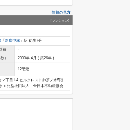
情報の見方
【マンション】
線
「
新庚申塚
」駅 徒歩7分
益費
-
年数）
2000年 4月 ( 築26年 )
12階建
２丁目1-4 ヒルクレスト御茶ノ水5階
号
公益社団法人 全日本不動産協会