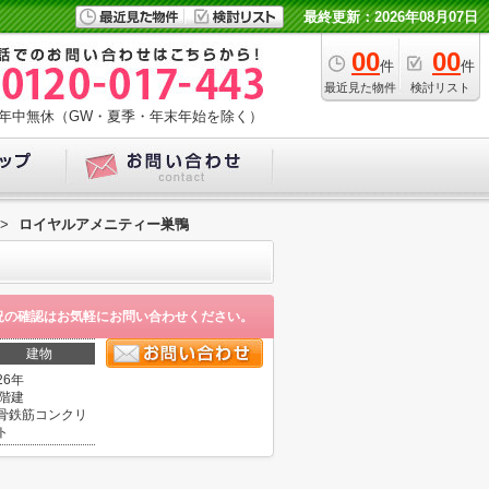
最終更新：2026年08月07日
00
00
件
件
最近見た物件
検討リスト
年中無休（GW・夏季・年末年始を除く）
>
ロイヤルアメニティー巣鴨
況の確認はお気軽にお問い合わせください。
建物
26年
2階建
骨鉄筋コンクリ
ト