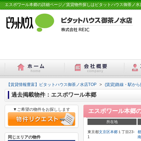
エスポワール本郷の詳細ページ／賃貸物件探しはピタットハウス御茶ノ水
【賃貸情報豊富】ピタットハウス御茶ノ水店TOP
>
(賃貸)路線・駅から
過去掲載物件：エスポワール本郷
▼ご希望の物件をお探しします
エスポワール本郷
所在地
東京都
文京区
本郷
１丁目23-
同じエリアの物件
1