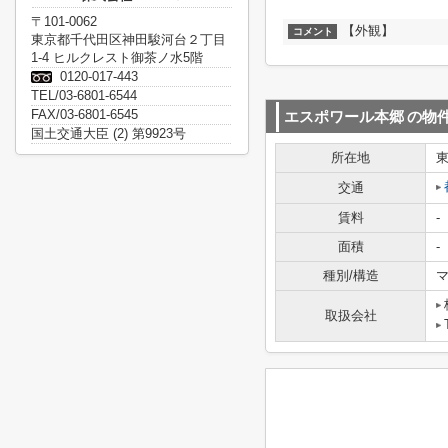
〒101-0062
【外観】
コメント
東京都千代田区神田駿河台２丁目
1-4 ヒルクレスト御茶ノ水5階
0120-017-443
TEL/03-6801-6544
FAX/03-6801-6545
エスポワール本郷
の物
国土交通大臣 (2) 第9923号
所在地
交通
賃料
-
面積
-
種別/構造
マ
取扱会社