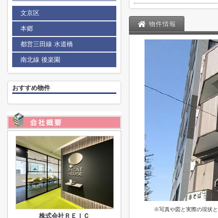
文京区
物件情報
本郷
都営三田線 水道橋
南北線 後楽園
おすすめ物件
※写真や図と実際の現状と
株式会社ＲＥＩＣ