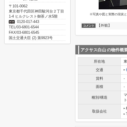
〒101-0062
東京都千代田区神田駿河台２丁目
※写真や図と実際の現状と
1-4 ヒルクレスト御茶ノ水5階
0120-017-443
【外観】
コメント
TEL/03-6801-6544
FAX/03-6801-6545
国土交通大臣 (2) 第9923号
アクサス白山
の物件概
所在地
交通
賃料
-
面積
-
マ
種別/構造
取扱会社