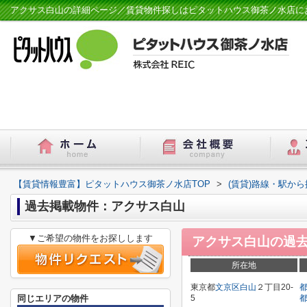
アクサス白山の詳細ページ／賃貸物件探しはピタットハウス御茶ノ水店に
【賃貸情報豊富】ピタットハウス御茶ノ水店TOP
>
(賃貸)路線・駅から
過去掲載物件：アクサス白山
▼ご希望の物件をお探しします
アクサス白山
の過
所在地
東京都
文京区
白山
２丁目20-
同じエリアの物件
5