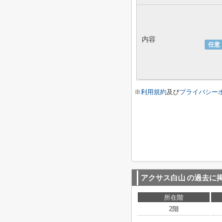
内容
任意
※
利用規約
及び
プライバシー
アクサス白山
の過去に
所在階
2階