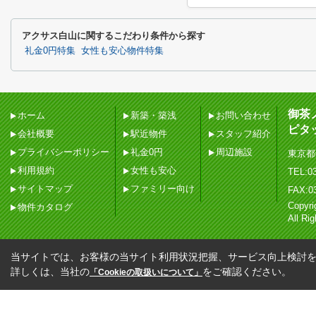
アクサス白山に関するこだわり条件から探す
礼金0円特集
女性も安心物件特集
御茶
ホーム
新築・築浅
お問い合わせ
ピタ
会社概要
駅近物件
スタッフ紹介
プライバシーポリシー
礼金0円
周辺施設
東京都
利用規約
女性も安心
TEL:03
サイトマップ
ファミリー向け
FAX:0
Copy
物件カタログ
All Ri
当サイトでは、お客様の当サイト利用状況把握、サービス向上検討を目
詳しくは、当社の
をご確認ください。
「Cookieの取扱いについて」