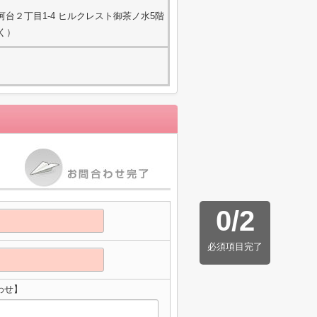
台２丁目1-4 ヒルクレスト御茶ノ水5階
除く）
0
/
2
必須項目完了
わせ】