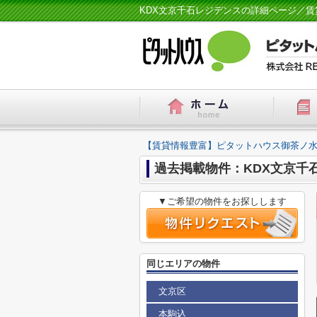
KDX文京千石レジデンスの詳細ページ／
【賃貸情報豊富】ピタットハウス御茶ノ水
過去掲載物件：KDX文京千
▼ご希望の物件をお探しします
同じエリアの物件
文京区
本駒込