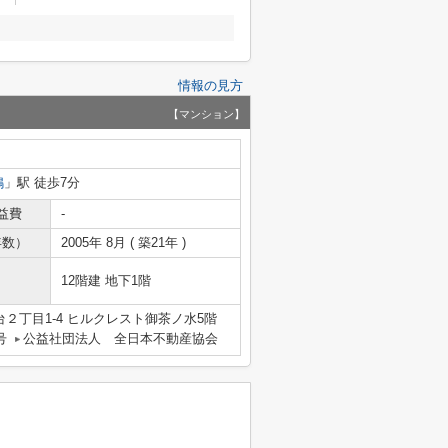
情報の見方
【マンション】
鴨
」駅 徒歩7分
益費
-
年数）
2005年 8月 ( 築21年 )
12階建 地下1階
２丁目1-4 ヒルクレスト御茶ノ水5階
号
公益社団法人 全日本不動産協会