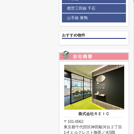
都営三田線 千石
山手線 巣鴨
おすすめ物件
株式会社ＲＥＩＣ
〒101-0062
東京都千代田区神田駿河台２丁目
1-4 ヒルクレスト御茶ノ水5階