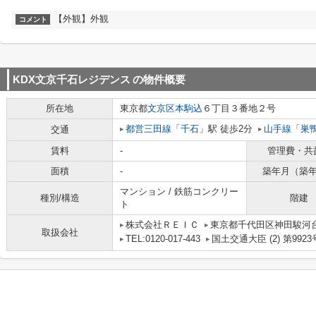
【外観】外観
コメント
KDX文京千石レジデンス
の物件概要
所在地
東京都
文京区
本駒込
６丁目３番地２号
都営三田線
「
千石
」駅 徒歩2分
山手線
「
巣
交通
賃料
-
管理費・共
面積
-
築年月（築
マンション / 鉄筋コンクリー
種別/構造
階建
ト
株式会社ＲＥＩＣ
東京都千代田区神田駿河台
取扱会社
TEL:0120-017-443
国土交通大臣 (2) 第9923