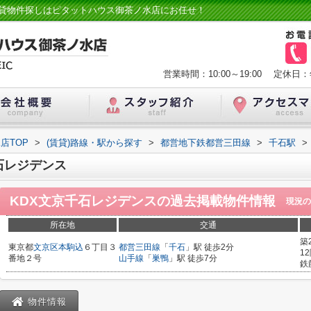
賃貸物件探しはピタットハウス御茶ノ水店にお任せ！
営業時間：10:00～19:00
定休日：
店TOP
>
(賃貸)路線・駅から探す
>
都営地下鉄都営三田線
>
千石駅
>
石レジデンス
KDX文京千石レジデンス
の過去掲載物件情報
現況の
所在地
交通
築
東京都
文京区
本駒込
６丁目３
都営三田線
「
千石
」駅 徒歩2分
1
番地２号
山手線
「
巣鴨
」駅 徒歩7分
鉄
物件情報