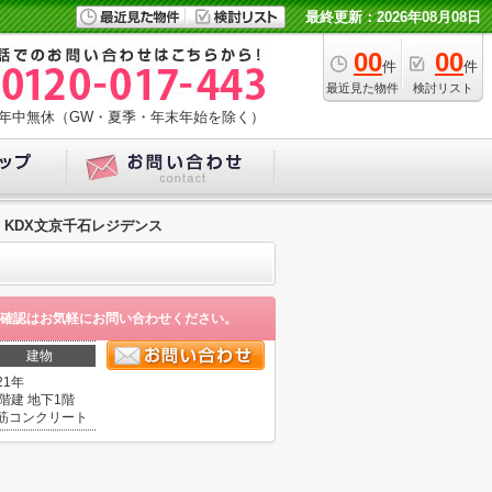
最終更新：2026年08月08日
00
00
件
件
最近見た物件
検討リスト
年中無休（GW・夏季・年末年始を除く）
KDX文京千石レジデンス
確認はお気軽にお問い合わせください。
建物
21年
2階建 地下1階
筋コンクリート