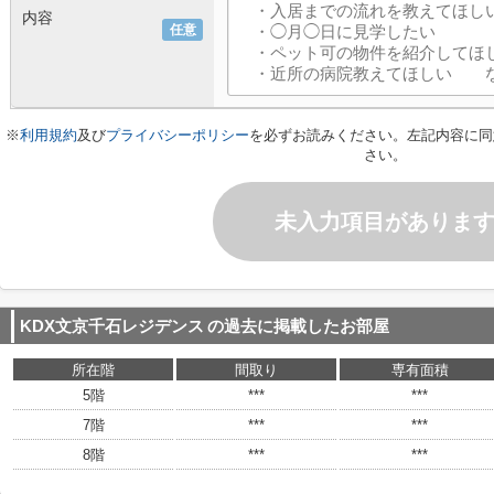
内容
任意
※
利用規約
及び
プライバシーポリシー
を必ずお読みください。左記内容に同
さい。
未入力項目がありま
KDX文京千石レジデンス
の過去に掲載したお部屋
所在階
間取り
専有面積
5階
***
***
7階
***
***
8階
***
***