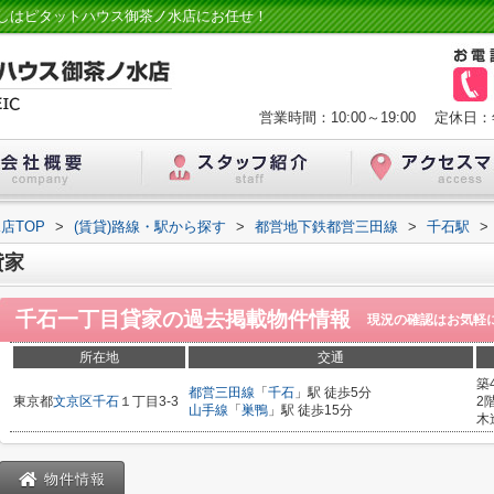
しはピタットハウス御茶ノ水店にお任せ！
営業時間：10:00～19:00
定休日：
店TOP
>
(賃貸)路線・駅から探す
>
都営地下鉄都営三田線
>
千石駅
>
貸家
千石一丁目貸家
の過去掲載物件情報
現況の確認はお気軽
所在地
交通
築
都営三田線
「
千石
」駅 徒歩5分
東京都
文京区
千石
１丁目3-3
2
山手線
「
巣鴨
」駅 徒歩15分
木
物件情報