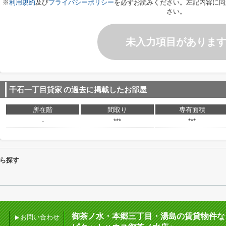
※
利用規約
及び
プライバシーポリシー
を必ずお読みください。左記内容に同
さい。
未入力項目がありま
千石一丁目貸家
の過去に掲載したお部屋
所在階
間取り
専有面積
-
***
***
ら探す
御茶ノ水・本郷三丁目・湯島の賃貸物件な
お問い合わせ