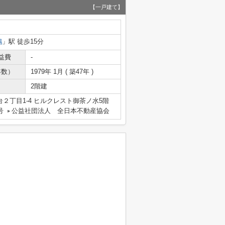
【一戸建て】
鴨
」駅 徒歩15分
益費
-
年数）
1979年 1月 ( 築47年 )
2階建
２丁目1-4 ヒルクレスト御茶ノ水5階
号
公益社団法人 全日本不動産協会