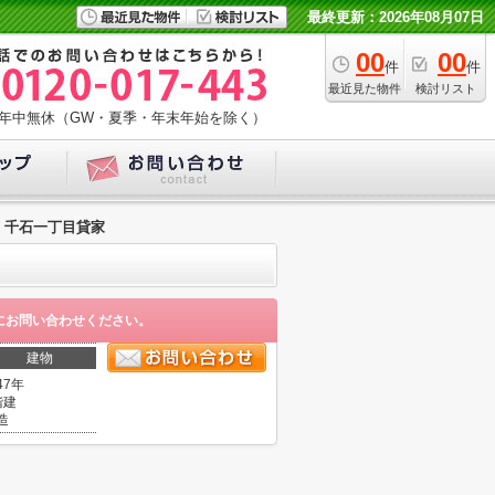
最終更新：2026年08月07日
00
00
件
件
最近見た物件
検討リスト
年中無休（GW・夏季・年末年始を除く）
千石一丁目貸家
にお問い合わせください。
建物
47年
階建
造