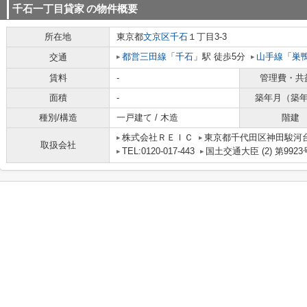
千石一丁目貸家
の物件概要
所在地
東京都
文京区
千石
１丁目3-3
都営三田線
「
千石
」駅 徒歩5分
山手線
「
巣
交通
賃料
-
管理費・共
面積
-
築年月（築
種別/構造
一戸建て / 木造
階建
株式会社ＲＥＩＣ
東京都千代田区神田駿河台
取扱会社
TEL:0120-017-443
国土交通大臣 (2) 第9923