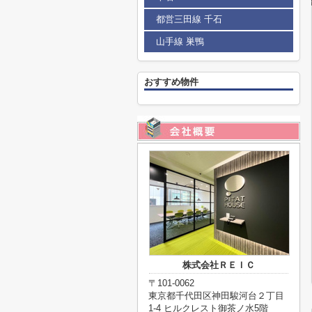
都営三田線 千石
山手線 巣鴨
おすすめ物件
株式会社ＲＥＩＣ
〒101-0062
東京都千代田区神田駿河台２丁目
1-4 ヒルクレスト御茶ノ水5階