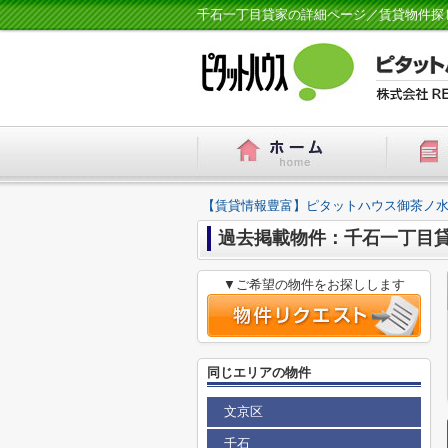
千石一丁目貸家の詳細ページ／賃貸物件探
【賃貸情報豊富】ピタットハウス御茶ノ水
過去掲載物件：千石一丁目
▼ご希望の物件をお探しします
同じエリアの物件
文京区
千石