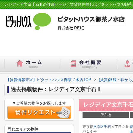
レジディア文京千石Ⅱの詳細ページ／賃貸物件探しはピタットハウス御茶
【賃貸情報豊富】ピタットハウス御茶ノ水店TOP
>
(賃貸)路線・駅から
過去掲載物件：レジディア文京千石Ⅱ
▼ご希望の物件をお探しします
レジディア文京千
所在地
東京都
文京区
千石
４丁目２番
同じエリアの物件
地１６号