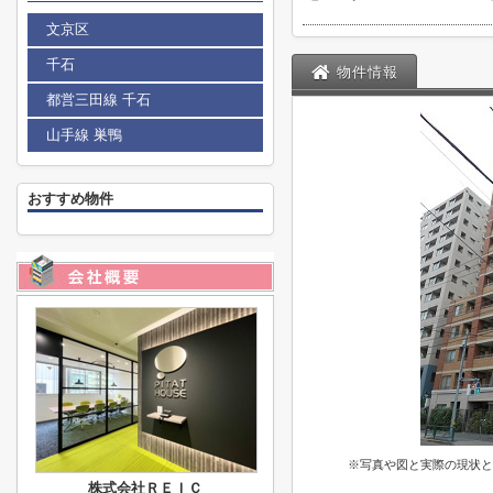
文京区
千石
物件情報
都営三田線 千石
山手線 巣鴨
おすすめ物件
※写真や図と実際の現状と
株式会社ＲＥＩＣ