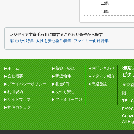
12階
13階
レジディア文京千石Ⅱに関するこだわり条件から探す
駅近物件特集
女性も安心物件特集
ファミリー向け特集
御茶
ホーム
新築・築浅
お問い合わせ
ピタ
会社概要
駅近物件
スタッフ紹介
プライバシーポリシー
礼金0円
周辺施設
東京都
利用規約
女性も安心
階
サイトマップ
ファミリー向け
TEL:0
物件カタログ
FAX:0
Copy
All Ri