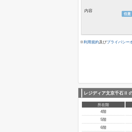
内容
任意
※
利用規約
及び
プライバシー
レジディア文京千石Ⅱ
所在階
4階
5階
6階