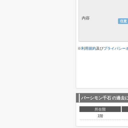
内容
任意
※
利用規約
及び
プライバシー
パーシモン千石
の過去
所在階
1階