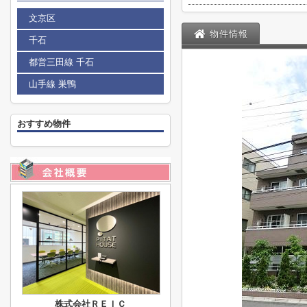
文京区
物件情報
千石
都営三田線 千石
山手線 巣鴨
おすすめ物件
株式会社ＲＥＩＣ