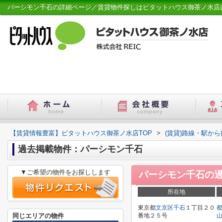
パーシモン千石の詳細ページ／賃貸物件探しはピタットハウス御茶ノ水店
【賃貸情報豊富】ピタットハウス御茶ノ水店TOP
>
(賃貸)路線・駅から
過去掲載物件：パーシモン千石
▼ご希望の物件をお探しします
パーシモン千石
の
所在地
東京都
文京区
千石
１丁目２０
同じエリアの物件
番地２５号