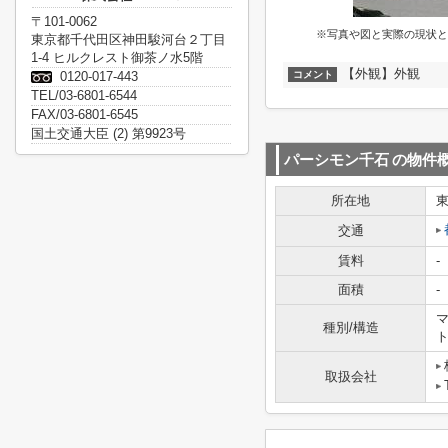
〒101-0062
※写真や図と実際の現状と
東京都千代田区神田駿河台２丁目
1-4 ヒルクレスト御茶ノ水5階
【外観】外観
0120-017-443
コメント
TEL/03-6801-6544
FAX/03-6801-6545
国土交通大臣 (2) 第9923号
パーシモン千石
の物件
所在地
交通
賃料
-
面積
-
マ
種別/構造
取扱会社