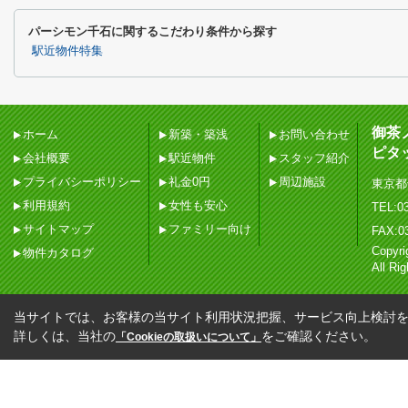
パーシモン千石に関するこだわり条件から探す
駅近物件特集
御茶
ホーム
新築・築浅
お問い合わせ
ピタ
会社概要
駅近物件
スタッフ紹介
プライバシーポリシー
礼金0円
周辺施設
東京都
利用規約
女性も安心
TEL:03
サイトマップ
ファミリー向け
FAX:0
Copy
物件カタログ
All Ri
当サイトでは、お客様の当サイト利用状況把握、サービス向上検討を目
詳しくは、当社の
をご確認ください。
「Cookieの取扱いについて」