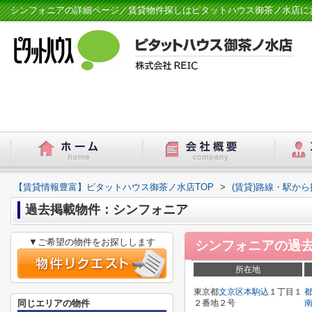
シンフォニアの詳細ページ／賃貸物件探しはピタットハウス御茶ノ水店に
【賃貸情報豊富】ピタットハウス御茶ノ水店TOP
>
(賃貸)路線・駅から
過去掲載物件：シンフォニア
▼ご希望の物件をお探しします
シンフォニア
の過
所在地
東京都
文京区
本駒込
１丁目１
同じエリアの物件
２番地２号