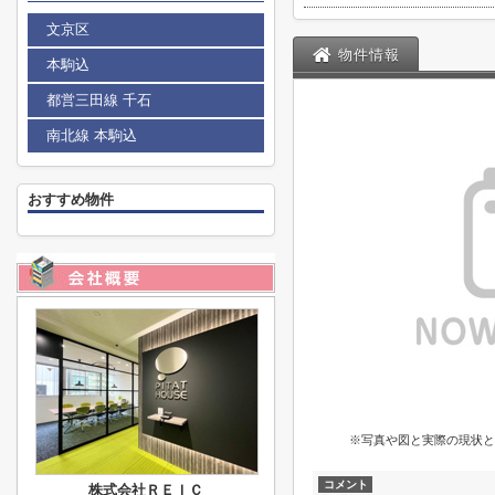
文京区
物件情報
本駒込
都営三田線 千石
南北線 本駒込
おすすめ物件
※写真や図と実際の現状と
コメント
株式会社ＲＥＩＣ