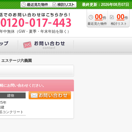
最終更新：2026年08月07日
00
00
件
件
最近見た物件
検討リスト
年中無休（GW・夏季・年末年始を除く）
エステージ六義園
軽にお問い合わせください。
建物
25年
階建
筋コンクリート