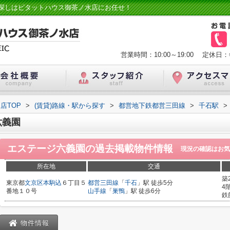
探しはピタットハウス御茶ノ水店にお任せ！
営業時間：10:00～19:00
定休日：
店TOP
>
(賃貸)路線・駅から探す
>
都営地下鉄都営三田線
>
千石駅
>
六義園
エステージ六義園
の過去掲載物件情報
現況の確認はお気
所在地
交通
築
東京都
文京区
本駒込
６丁目５
都営三田線
「
千石
」駅 徒歩5分
4
番地１０号
山手線
「
巣鴨
」駅 徒歩6分
鉄
物件情報