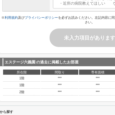
※
利用規約
及び
プライバシーポリシー
を必ずお読みください。左記内容に同
さい。
未入力項目がありま
エステージ六義園
の過去に掲載したお部屋
所在階
間取り
専有面積
1階
***
***
1階
***
***
2階
***
***
から探す