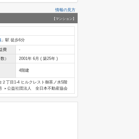
情報の見方
【マンション】
鴨
」駅 徒歩6分
益費
-
年数）
2001年 6月 ( 築25年 )
4階建
２丁目1-4 ヒルクレスト御茶ノ水5階
号
公益社団法人 全日本不動産協会