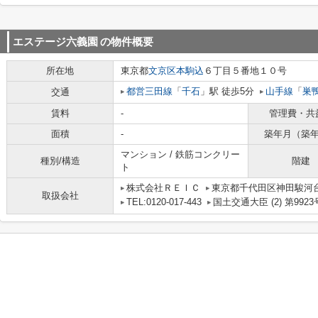
エステージ六義園
の物件概要
所在地
東京都
文京区
本駒込
６丁目５番地１０号
都営三田線
「
千石
」駅 徒歩5分
山手線
「
巣
交通
賃料
-
管理費・共
面積
-
築年月（築
マンション / 鉄筋コンクリー
種別/構造
階建
ト
株式会社ＲＥＩＣ
東京都千代田区神田駿河台
取扱会社
TEL:0120-017-443
国土交通大臣 (2) 第9923