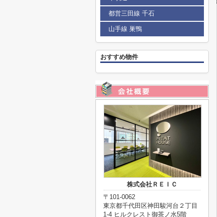
都営三田線 千石
山手線 巣鴨
おすすめ物件
株式会社ＲＥＩＣ
〒101-0062
東京都千代田区神田駿河台２丁目
1-4 ヒルクレスト御茶ノ水5階