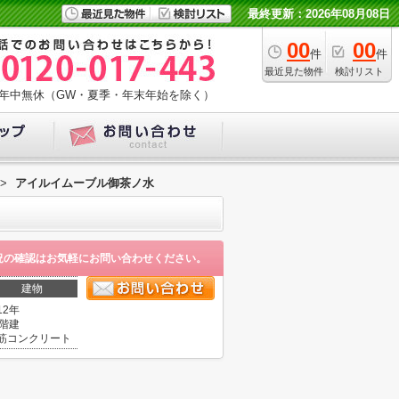
最終更新：2026年08月08日
00
00
件
件
最近見た物件
検討リスト
年中無休（GW・夏季・年末年始を除く）
>
アイルイムーブル御茶ノ水
況の確認はお気軽にお問い合わせください。
建物
12年
2階建
筋コンクリート