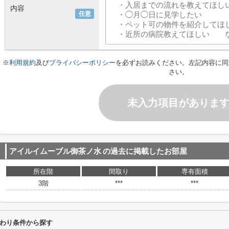
内容
任意
※
利用規約
及び
プライバシーポリシー
を必ずお読みください。左記内容に同
さい。
未入力項目がありま
アイルイムーブル御茶ノ水
の過去に掲載したお部屋
所在階
間取り
専有面積
3階
***
***
わり条件から探す