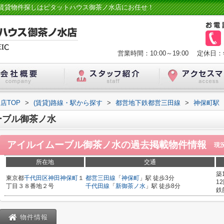
賃貸物件探しはピタットハウス御茶ノ水店にお任せ！
営業時間：10:00～19:00
定休日：
店TOP
>
(賃貸)路線・駅から探す
>
都営地下鉄都営三田線
>
神保町駅
ーブル御茶ノ水
アイルイムーブル御茶ノ水
の過去掲載物件情報
現
所在地
交通
築
東京都
千代田区
神田神保町
１
都営三田線
「
神保町
」駅 徒歩3分
1
丁目３８番地２号
千代田線
「
新御茶ノ水
」駅 徒歩8分
鉄
物件情報