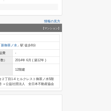
情報の見方
【マンション】
「
新御茶ノ水
」駅 徒歩8分
益費
-
年数）
2014年 6月 ( 築12年 )
12階建
２丁目1-4 ヒルクレスト御茶ノ水5階
号
公益社団法人 全日本不動産協会