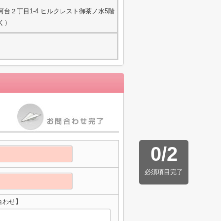
台２丁目1-4 ヒルクレスト御茶ノ水5階
除く）
0
/
2
必須項目完了
合わせ】