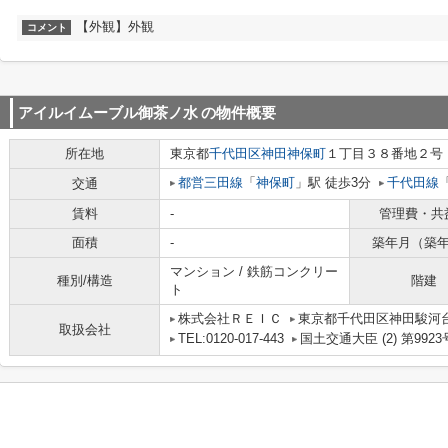
【外観】外観
コメント
アイルイムーブル御茶ノ水
の物件概要
所在地
東京都
千代田区
神田神保町
１丁目３８番地２号
都営三田線
「
神保町
」駅 徒歩3分
千代田線
交通
賃料
-
管理費・共
面積
-
築年月（築
マンション / 鉄筋コンクリー
種別/構造
階建
ト
株式会社ＲＥＩＣ
東京都千代田区神田駿河台
取扱会社
TEL:0120-017-443
国土交通大臣 (2) 第9923