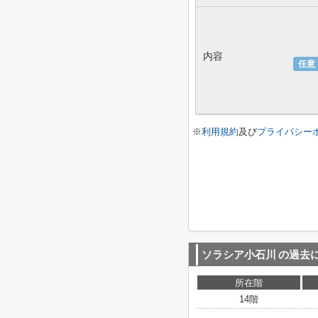
内容
任意
※
利用規約
及び
プライバシー
ソラシア小石川
の過去
所在階
14階