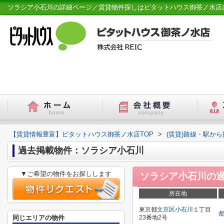
ソラシア小石川の詳細ページ／賃貸物件探しはピタットハウス御茶ノ水店
【賃貸情報豊富】ピタットハウス御茶ノ水店TOP
>
(賃貸)路線・駅から
過去掲載物件：ソラシア小石川
▼ご希望の物件をお探しします
ソラシア小石川
の
所在地
東京都
文京区
小石川
１丁目
同じエリアの物件
23番地2号