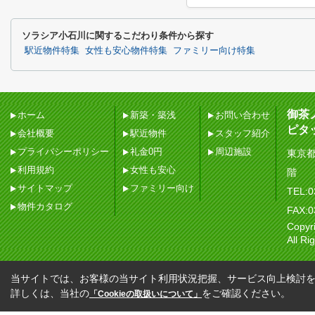
ソラシア小石川に関するこだわり条件から探す
駅近物件特集
女性も安心物件特集
ファミリー向け特集
御茶
ホーム
新築・築浅
お問い合わせ
ピタ
会社概要
駅近物件
スタッフ紹介
プライバシーポリシー
礼金0円
周辺施設
東京都
利用規約
女性も安心
階
サイトマップ
ファミリー向け
TEL:0
物件カタログ
FAX:0
Copy
All Ri
当サイトでは、お客様の当サイト利用状況把握、サービス向上検討を目
詳しくは、当社の
をご確認ください。
「Cookieの取扱いについて」