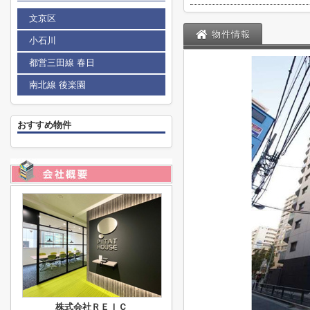
文京区
物件情報
小石川
都営三田線 春日
南北線 後楽園
おすすめ物件
株式会社ＲＥＩＣ