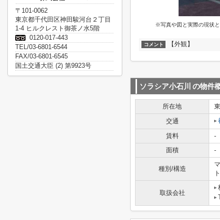
〒101-0062
東京都千代田区神田駿河台２丁目
※写真や図と実際の現状と
1-4 ヒルクレスト御茶ノ水5階
0120-017-443
【外観】
コメント
TEL/03-6801-6544
FAX/03-6801-6545
国土交通大臣 (2) 第9923号
ソラシア小石川
の物件
所在地
交通
賃料
-
面積
-
マ
種別/構造
取扱会社