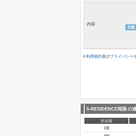
内容
任意
※
利用規約
及び
プライバシー
S-RESIDENCE両国
の
所在階
1階