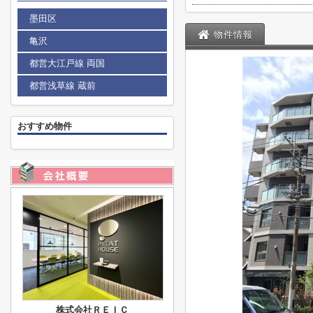
墨田区
物件情報
亀沢
都営大江戸線 両国
都営浅草線 蔵前
おすすめ物件
株式会社ＲＥＩＣ