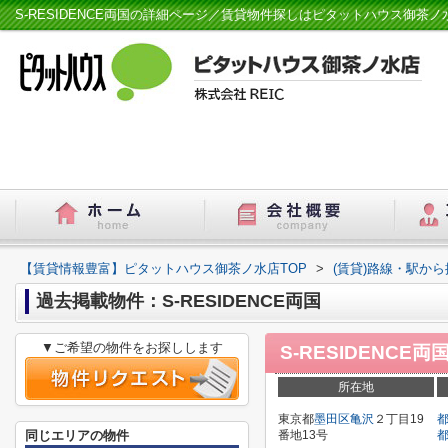
S-RESIDENCE両国の詳細ページ／賃貸物件探しはピタットハウス御茶
【賃貸情報豊富】ピタットハウス御茶ノ水店TOP
>
(賃貸)路線・駅から
過去掲載物件：S-RESIDENCE両国
▼ご希望の物件をお探しします
S-RESIDENCE両
所在地
東京都
墨田区
亀沢
２丁目19
同じエリアの物件
番地13号