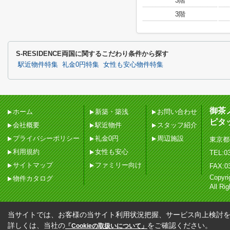
3階
3階
S-RESIDENCE両国に関するこだわり条件から探す
駅近物件特集
礼金0円特集
女性も安心物件特集
御茶
ホーム
新築・築浅
お問い合わせ
ピタ
会社概要
駅近物件
スタッフ紹介
プライバシーポリシー
礼金0円
周辺施設
東京都
利用規約
女性も安心
TEL:03
サイトマップ
ファミリー向け
FAX:0
Copy
物件カタログ
All Ri
当サイトでは、お客様の当サイト利用状況把握、サービス向上検討を目
詳しくは、当社の
をご確認ください。
「Cookieの取扱いについて」