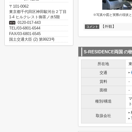
〒101-0062
東京都千代田区神田駿河台２丁目
※写真や図と実際の現状と
1-4 ヒルクレスト御茶ノ水5階
0120-017-443
【外観】
コメント
TEL/03-6801-6544
FAX/03-6801-6545
国土交通大臣 (2) 第9923号
S-RESIDENCE両国
の
所在地
交通
賃料
-
面積
-
マ
種別/構造
取扱会社