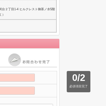
台２丁目1-4 ヒルクレスト御茶ノ水5階
除く）
0
/
2
必須項目完了
】