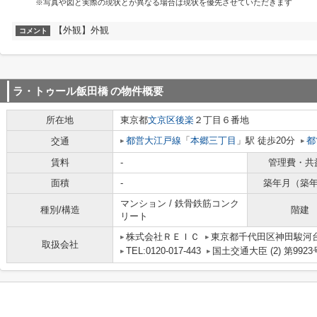
※写真や図と実際の現状とが異なる場合は現状を優先させていただきます
【外観】外観
コメント
ラ・トゥール飯田橋
の物件概要
所在地
東京都
文京区
後楽
２丁目６番地
都営大江戸線
「
本郷三丁目
」駅 徒歩20分
都
交通
賃料
-
管理費・共
面積
-
築年月（築
マンション / 鉄骨鉄筋コンク
種別/構造
階建
リート
株式会社ＲＥＩＣ
東京都千代田区神田駿河台
取扱会社
TEL:0120-017-443
国土交通大臣 (2) 第9923