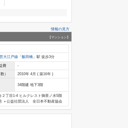
情報の見方
【マンション】
営大江戸線
「
飯田橋
」駅 徒歩3分
益費
-
年数）
2010年 4月 ( 築16年 )
34階建 地下3階
２丁目1-4 ヒルクレスト御茶ノ水5階
号
公益社団法人 全日本不動産協会