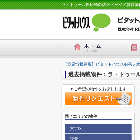
ラ・トゥール飯田橋の詳細ページ／賃貸物
【賃貸情報豊富】ピタットハウス御茶ノ水
過去掲載物件：ラ・トゥー
▼ご希望の物件をお探しします
同じエリアの物件
文京区
後楽