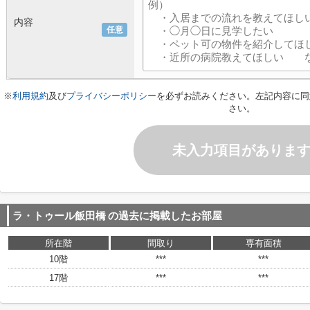
内容
任意
※
利用規約
及び
プライバシーポリシー
を必ずお読みください。左記内容に同
さい。
未入力項目がありま
ラ・トゥール飯田橋
の過去に掲載したお部屋
所在階
間取り
専有面積
10階
***
***
17階
***
***