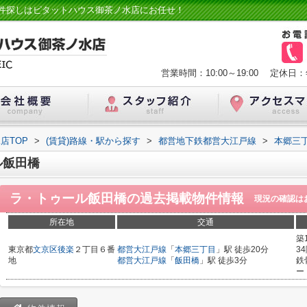
件探しはピタットハウス御茶ノ水店にお任せ！
営業時間：10:00～19:00
定休日：
店TOP
>
(賃貸)路線・駅から探す
>
都営地下鉄都営大江戸線
>
本郷三
ル飯田橋
ラ・トゥール飯田橋
の過去掲載物件情報
現況の確認は
所在地
交通
築
東京都
文京区
後楽
２丁目６番
都営大江戸線
「
本郷三丁目
」駅 徒歩20分
3
地
都営大江戸線
「
飯田橋
」駅 徒歩3分
鉄
ー