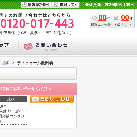
最終更新：2026年08月08日
00
00
件
件
最近見た物件
検討リスト
年中無休（GW・夏季・年末年始を除く）
丁目駅
>
ラ・トゥール飯田橋
お気軽にお問い合わせください。
建物
16年
4階建 地下3階
骨鉄筋コンクリ
ト