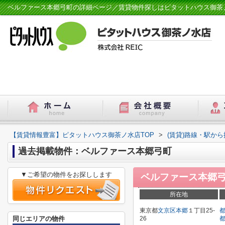
ベルファース本郷弓町の詳細ページ／賃貸物件探しはピタットハウス御茶
【賃貸情報豊富】ピタットハウス御茶ノ水店TOP
>
(賃貸)路線・駅から
過去掲載物件：ベルファース本郷弓町
▼ご希望の物件をお探しします
ベルファース本郷
所在地
東京都
文京区
本郷
１丁目25-
同じエリアの物件
26