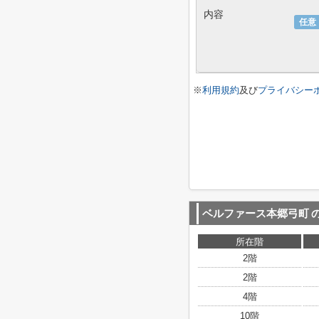
内容
任意
※
利用規約
及び
プライバシー
ベルファース本郷弓町
所在階
2階
2階
4階
10階