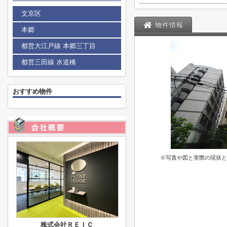
文京区
物件情報
本郷
都営大江戸線 本郷三丁目
都営三田線 水道橋
おすすめ物件
※写真や図と実際の現状と
株式会社ＲＥＩＣ