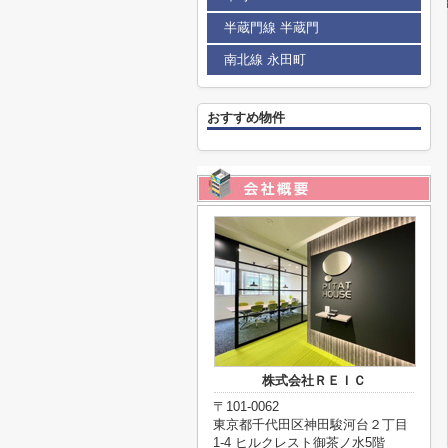
半蔵門線 半蔵門
南北線 永田町
おすすめ物件
株式会社ＲＥＩＣ
〒101-0062
東京都千代田区神田駿河台２丁目
1-4 ヒルクレスト御茶ノ水5階