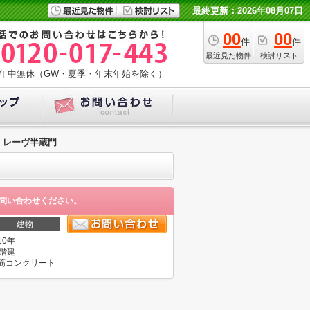
最終更新：2026年08月07日
00
00
件
件
最近見た物件
検討リスト
年中無休（GW・夏季・年末年始を除く）
レーヴ半蔵門
問い合わせください。
建物
10年
3階建
筋コンクリート