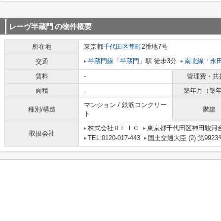
レーヴ半蔵門
の物件概要
所在地
東京都
千代田区
隼町
2番地7号
半蔵門線
「
半蔵門
」駅 徒歩3分
南北線
「
永
交通
賃料
-
管理費・共
面積
-
築年月（築
マンション / 鉄筋コンクリー
種別/構造
階建
ト
株式会社ＲＥＩＣ
東京都千代田区神田駿河台
取扱会社
TEL:0120-017-443
国土交通大臣 (2) 第9923