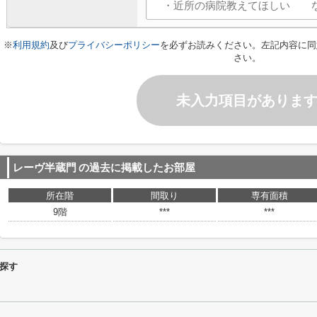
※
利用規約
及び
プライバシーポリシー
を必ずお読みください。左記内容に同
さい。
未入力項目がありま
レーヴ半蔵門
の過去に掲載したお部屋
所在階
間取り
専有面積
9階
***
***
探す