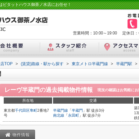
はピタットハウス御茶ノ水店にお任せ！
営業時間：10:00～19:00
定休日：
店TOP
>
(賃貸)路線・駅から探す
>
東京メトロ半蔵門線
>
半蔵門駅
>
門
レーヴ半蔵門
の過去掲載物件情報
現況の確認はお気軽にお
所在地
交通
築
東京都
千代田区
隼町
2番地7
半蔵門線
「
半蔵門
」駅 徒歩3分
1
号
南北線
「
永田町
」駅 徒歩7分
鉄
物件情報