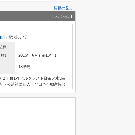
情報の見方
【マンション】
田町
」駅 徒歩7分
益費
-
年数）
2016年 6月 ( 築10年 )
13階建
２丁目1-4 ヒルクレスト御茶ノ水5階
号
公益社団法人 全日本不動産協会