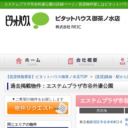
エステムプラザ市谷外濠公園の詳細ページ／賃貸物件探しはピタットハウ
【賃貸情報豊富】ピタットハウス御茶ノ水店TOP
>
(賃貸)路線・駅から
過去掲載物件：エステムプラザ市谷外濠公園
▼ご希望の物件をお探しします
エステムプラザ市
所在地
東京都
新宿区
市谷本村町
2-6
同じエリアの物件