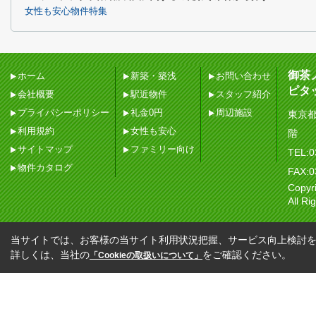
女性も安心物件特集
御茶
ホーム
新築・築浅
お問い合わせ
ピタ
会社概要
駅近物件
スタッフ紹介
プライバシーポリシー
礼金0円
周辺施設
東京都
利用規約
女性も安心
階
サイトマップ
ファミリー向け
TEL:0
物件カタログ
FAX:0
Copy
All Ri
当サイトでは、お客様の当サイト利用状況把握、サービス向上検討を目
詳しくは、当社の
をご確認ください。
「Cookieの取扱いについて」