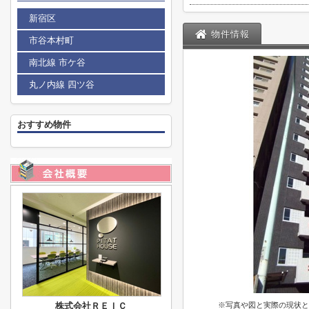
新宿区
物件情報
市谷本村町
南北線 市ケ谷
丸ノ内線 四ツ谷
おすすめ物件
株式会社ＲＥＩＣ
※写真や図と実際の現状と