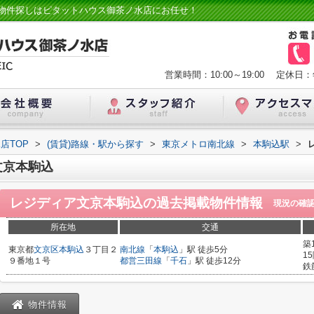
物件探しはピタットハウス御茶ノ水店にお任せ！
営業時間：10:00～19:00
定休日：
店TOP
>
(賃貸)路線・駅から探す
>
東京メトロ南北線
>
本駒込駅
>
文京本駒込
レジディア文京本駒込
の過去掲載物件情報
現況の確
所在地
交通
築
東京都
文京区
本駒込
３丁目２
南北線
「
本駒込
」駅 徒歩5分
1
９番地１号
都営三田線
「
千石
」駅 徒歩12分
鉄
物件情報