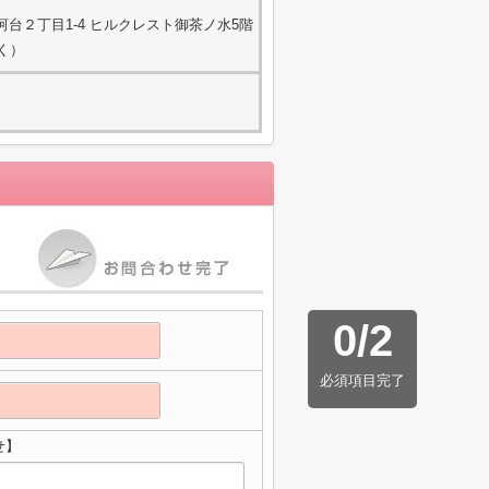
台２丁目1-4 ヒルクレスト御茶ノ水5階
除く）
0
/
2
必須項目完了
せ】