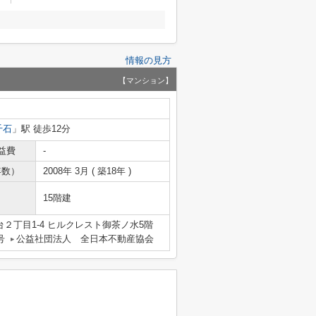
情報の見方
【マンション】
千石
」駅 徒歩12分
益費
-
年数）
2008年 3月 ( 築18年 )
15階建
２丁目1-4 ヒルクレスト御茶ノ水5階
号
公益社団法人 全日本不動産協会