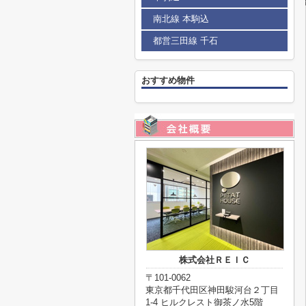
南北線 本駒込
都営三田線 千石
おすすめ物件
株式会社ＲＥＩＣ
〒101-0062
東京都千代田区神田駿河台２丁目
1-4 ヒルクレスト御茶ノ水5階