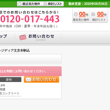
最終更新：2026年08月06日
00
00
件
件
最近見た物件
検討リスト
年中無休（GW・夏季・年末年始を除く）
レジディア文京本駒込
認はお気軽にお問い合わせください。
建物
18年
5階建
筋コンクリート