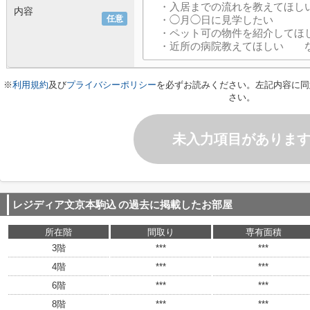
内容
任意
※
利用規約
及び
プライバシーポリシー
を必ずお読みください。左記内容に同
さい。
未入力項目がありま
レジディア文京本駒込
の過去に掲載したお部屋
所在階
間取り
専有面積
3階
***
***
4階
***
***
6階
***
***
8階
***
***