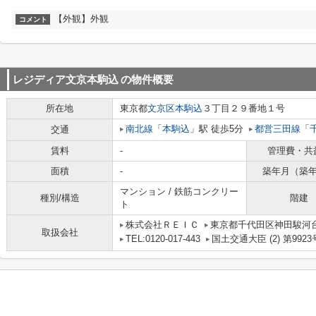
【外観】外観
コメント
レジディア文京本駒込
の物件概要
所在地
東京都
文京区
本駒込
３丁目２９番地１号
南北線
「
本駒込
」駅 徒歩5分
都営三田線
「
交通
賃料
-
管理費・共
面積
-
築年月（築
マンション / 鉄筋コンクリー
種別/構造
階建
ト
株式会社ＲＥＩＣ
東京都千代田区神田駿河台
取扱会社
TEL:0120-017-443
国土交通大臣 (2) 第9923