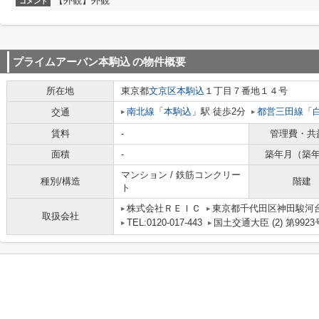
【外観】外観
コメント
プライムアーバン本駒込
の物件概要
所在地
東京都
文京区
本駒込
１丁目７番地１４号
南北線
「
本駒込
」駅 徒歩2分
都営三田線
「
交通
賃料
-
管理費・共
面積
-
築年月（築
マンション / 鉄筋コンクリー
種別/構造
階建
ト
株式会社ＲＥＩＣ
東京都千代田区神田駿河台
取扱会社
TEL:0120-017-443
国土交通大臣 (2) 第9923