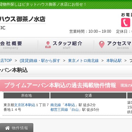
貸物件探しはピタットハウス御茶ノ水店にお任せ！
営業時間：10:00～19:00
定休日：
店TOP
>
(賃貸)路線・駅から探す
>
東京メトロ南北線
>
本駒込駅
>
ーバン本駒込
プライムアーバン本駒込
の過去掲載物件情報
現況の
所在地
交通
築
東京都
文京区
本駒込
１丁目７
南北線
「
本駒込
」駅 徒歩2分
1
番地１４号
都営三田線
「
白山
」駅 徒歩5分
鉄
物件情報