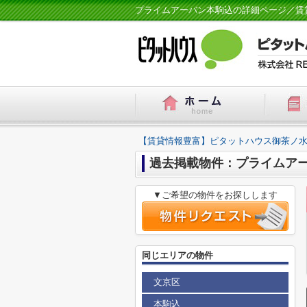
プライムアーバン本駒込の詳細ページ／賃
【賃貸情報豊富】ピタットハウス御茶ノ水
過去掲載物件：プライムア
▼ご希望の物件をお探しします
同じエリアの物件
文京区
本駒込