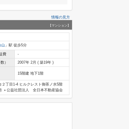
情報の見方
【マンション】
白山
」駅 徒歩5分
益費
-
年数）
2007年 2月 ( 築19年 )
15階建 地下1階
２丁目1-4 ヒルクレスト御茶ノ水5階
号
公益社団法人 全日本不動産協会