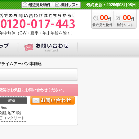
最終更新：2026年08月08日
00
00
件
件
最近見た物件
検討リスト
年中無休（GW・夏季・年末年始を除く）
プライムアーバン本駒込
確認はお気軽にお問い合わせください。
建物
19年
5階建 地下1階
筋コンクリート