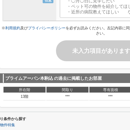
任意
※
利用規約
及び
プライバシーポリシー
を必ずお読みください。左記内容に同
さい。
未入力項目がありま
プライムアーバン本駒込
の過去に掲載したお部屋
所在階
間取り
専有面積
13階
***
***
り条件から探す
物件特集