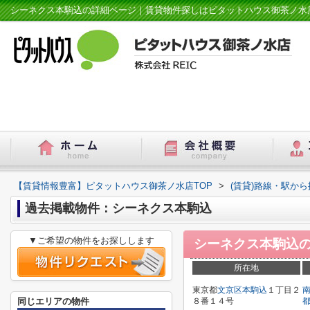
シーネクス本駒込の詳細ページ｜賃貸物件探しはピタットハウス御茶ノ水
【賃貸情報豊富】ピタットハウス御茶ノ水店TOP
>
(賃貸)路線・駅から
過去掲載物件：シーネクス本駒込
▼ご希望の物件をお探しします
シーネクス本駒込
所在地
東京都
文京区
本駒込
１丁目２
同じエリアの物件
８番１４号