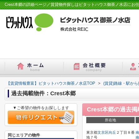
Crest本郷の詳細ページ／賃貸物件探しはピタットハウス御茶ノ水店にお
【賃貸情報豊富】ピタットハウス御茶ノ水店TOP
>
(賃貸)路線・駅から
過去掲載物件：Crest本郷
▼ご希望の物件をお探しします
Crest本郷
の過去掲
所在地
東京都
文京区
向丘
２丁目８番
同じエリアの物件
地７号