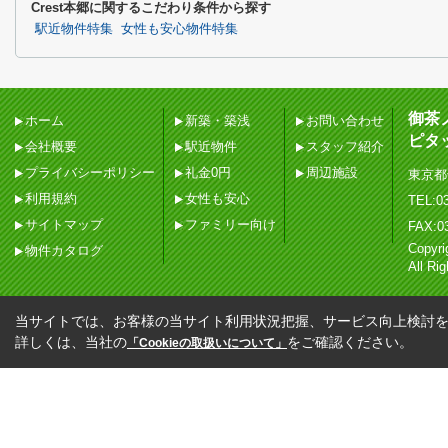
Crest本郷に関するこだわり条件から探す
駅近物件特集
女性も安心物件特集
御茶
ホーム
新築・築浅
お問い合わせ
ピタ
会社概要
駅近物件
スタッフ紹介
プライバシーポリシー
礼金0円
周辺施設
東京都
利用規約
女性も安心
TEL:03
サイトマップ
ファミリー向け
FAX:0
Copy
物件カタログ
All Ri
当サイトでは、お客様の当サイト利用状況把握、サービス向上検討を目
詳しくは、当社の
をご確認ください。
「Cookieの取扱いについて」