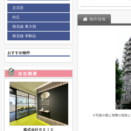
文京区
向丘
物件情報
南北線 東大前
南北線 本駒込
おすすめ物件
※写真や図と実際の現状と
株式会社ＲＥＩＣ