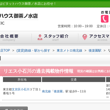
はピタットハウス御茶ノ水店にお任せ！
営業時間：10:00～19:00
定休日：
店TOP
>
(賃貸)路線・駅から探す
>
東京メトロ南北線
>
後楽園駅
>
川
リエス小石川
の過去掲載物件情報
現況の確認はお気軽にお
所在地
交通
築
東京都
文京区
小石川
３丁目１
1
南北線
「
後楽園
」駅 徒歩9～11分
番地５号
鉄
ー