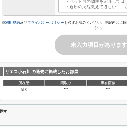
※
利用規約
及び
プライバシーポリシー
を必ずお読みください。左記内容に同
さい。
未入力項目がありま
リエス小石川
の過去に掲載したお部屋
所在階
間取り
専有面積
9階
***
***
探す