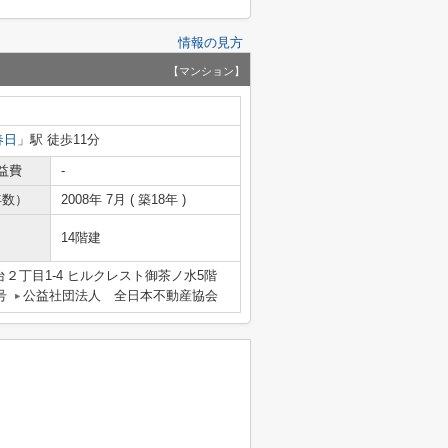
情報の見方
【マンション】
春日
」駅 徒歩11分
益費
-
年数）
2008年 7月 ( 築18年 )
14階建
２丁目1-4 ヒルクレスト御茶ノ水5階
号
公益社団法人 全日本不動産協会