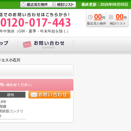
最終更新：2026年08月09日
00
00
件
件
最近見た物件
検討リスト
年中無休（GW・夏季・年末年始を除く）
リエス小石川
問い合わせください。
建物
18年
4階建
骨鉄筋コンクリ
ト