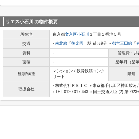
リエス小石川
の物件概要
所在地
東京都
文京区
小石川
３丁目１番地５号
南北線
「
後楽園
」駅 徒歩9分
都営三田線
「
交通
賃料
-
管理費・共
面積
-
築年月（築
マンション / 鉄骨鉄筋コンク
種別/構造
階建
リート
株式会社ＲＥＩＣ
東京都千代田区神田駿河台
取扱会社
TEL:0120-017-443
国土交通大臣 (2) 第9923