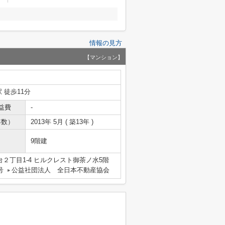
情報の見方
【マンション】
 徒歩11分
益費
-
年数）
2013年 5月 ( 築13年 )
9階建
２丁目1-4 ヒルクレスト御茶ノ水5階
号
公益社団法人 全日本不動産協会