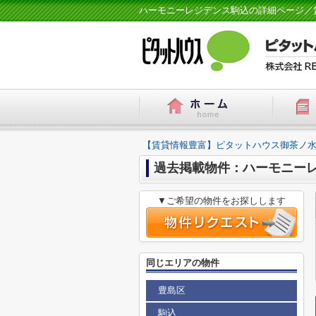
ハーモニーレジデンス駒込の詳細ページ／
【賃貸情報豊富】ピタットハウス御茶ノ水
過去掲載物件：ハーモニー
▼ご希望の物件をお探しします
同じエリアの物件
豊島区
駒込