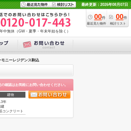
最終更新：2026年08月07日
00
00
件
件
最近見た物件
検討リスト
年中無休（GW・夏季・年末年始を除く）
ーモニーレジデンス駒込
況の確認はお気軽にお問い合わせください。
建物
13年
階建
筋コンクリート