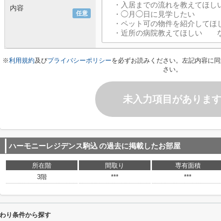
内容
任意
※
利用規約
及び
プライバシーポリシー
を必ずお読みください。左記内容に同
さい。
未入力項目がありま
ハーモニーレジデンス駒込
の過去に掲載したお部屋
所在階
間取り
専有面積
3階
***
***
わり条件から探す