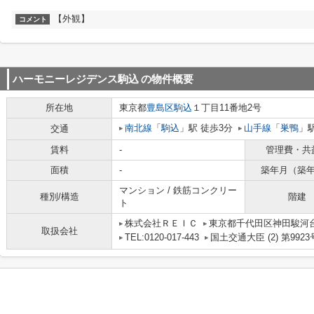
【外観】
コメント
ハーモニーレジデンス駒込
の物件概要
所在地
東京都
豊島区
駒込
１丁目11番地2号
南北線
「
駒込
」駅 徒歩3分
山手線
「
巣鴨
」駅
交通
賃料
-
管理費・共
面積
-
築年月（築
マンション / 鉄筋コンクリー
種別/構造
階建
ト
株式会社ＲＥＩＣ
東京都千代田区神田駿河台
取扱会社
TEL:0120-017-443
国土交通大臣 (2) 第9923