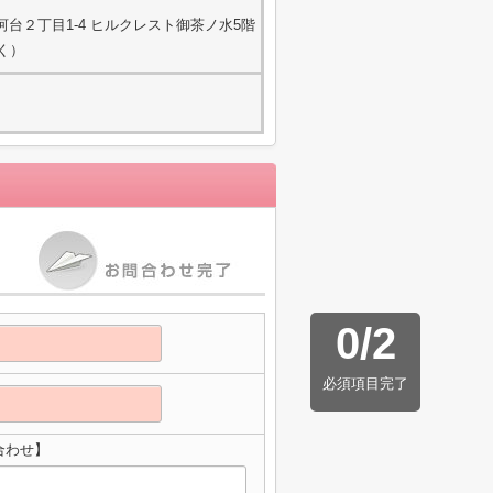
台２丁目1-4 ヒルクレスト御茶ノ水5階
除く）
0
/
2
必須項目完了
合わせ】