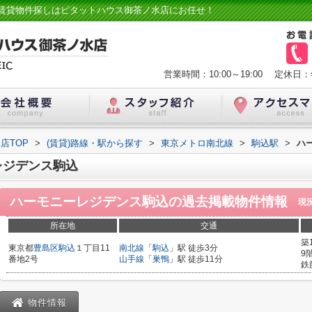
賃貸物件探しはピタットハウス御茶ノ水店にお任せ！
営業時間：10:00～19:00
定休日：
店TOP
>
(賃貸)路線・駅から探す
>
東京メトロ南北線
>
駒込駅
>
ハ
レジデンス駒込
ハーモニーレジデンス駒込
の過去掲載物件情報
現
所在地
交通
築
東京都
豊島区
駒込
１丁目11
南北線
「
駒込
」駅 徒歩3分
9
番地2号
山手線
「
巣鴨
」駅 徒歩11分
鉄
物件情報