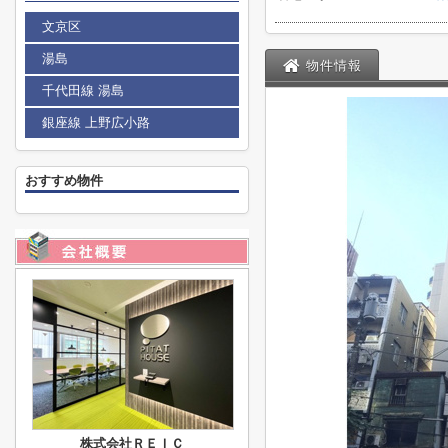
文京区
湯島
物件情報
千代田線 湯島
銀座線 上野広小路
おすすめ物件
株式会社ＲＥＩＣ