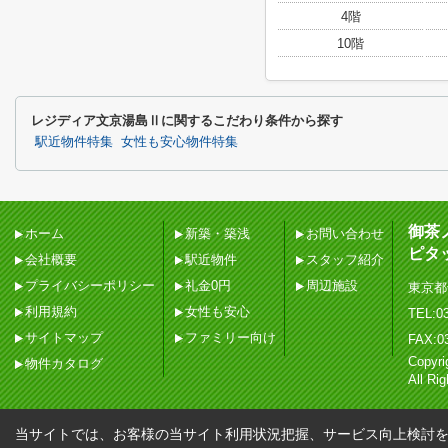
4階
10階
レジディア文京湯島Ⅱに関するこだわり条件から探す
駅近物件特集
女性も安心物件特集
御茶
ホーム
新築・築浅
お問い合わせ
ピタ
会社概要
駅近物件
スタッフ紹介
プライバシーポリシー
礼金0円
周辺施設
東京都
利用規約
女性も安心
TEL:03
サイトマップ
ファミリー向け
FAX:0
Copy
物件カタログ
All Ri
当サイトでは、お客様の当サイト利用状況把握、サービス向上検討を目