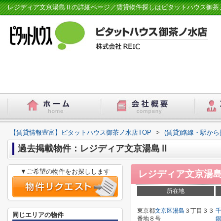
レジディア文京湯島Ⅱの詳細ページ／賃貸物件探しはピタットハウス御茶
【賃貸情報豊富】ピタットハウス御茶ノ水店TOP
>
(賃貸)路線・駅から
過去掲載物件：レジディア文京湯島Ⅱ
▼ご希望の物件をお探しします
レジディア文京湯
所在地
東京都
文京区
湯島
３丁目３３
同じエリアの物件
番地８号