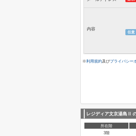
内容
任意
※
利用規約
及び
プライバシー
レジディア文京湯島Ⅱ
所在階
3階