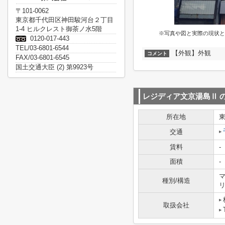
〒101-0062
東京都千代田区神田駿河台２丁目
1-4 ヒルクレスト御茶ノ水5階
※写真や図と実際の現状と
0120-017-443
TEL/03-6801-6544
【外観】外観
コメント
FAX/03-6801-6545
国土交通大臣 (2) 第9923号
レジディア文京湯島Ⅱ
所在地
交通
賃料
-
面積
-
マ
種別/構造
取扱会社