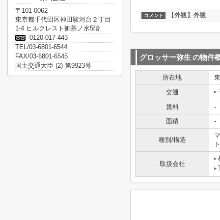
〒101-0062
【外観】外観
コメント
東京都千代田区神田駿河台２丁目
1-4 ヒルクレスト御茶ノ水5階
0120-017-443
TEL/03-6801-6544
FAX/03-6801-6545
グロッサー弥生
の物件
国土交通大臣 (2) 第9923号
所在地
交通
賃料
-
面積
-
マ
種別/構造
取扱会社