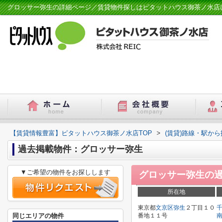
グロッサー弥生の詳細ページ／賃貸物件探しはピタットハウス御茶ノ水店
【賃貸情報豊富】ピタットハウス御茶ノ水店TOP
>
(賃貸)路線・駅から
過去掲載物件：グロッサー弥生
▼ご希望の物件をお探しします
グロッサー弥生
の
所在地
東京都
文京区
弥生
２丁目１０
同じエリアの物件
番地１１号