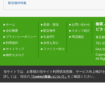
駅近物件特集
御茶
ホーム
新築・築浅
お問い合わせ
ピタ
会社概要
駅近物件
スタッフ紹介
プライバシーポリシー
礼金0円
周辺施設
東京都
利用規約
女性も安心
TEL:03
サイトマップ
ファミリー向け
FAX:0
Copy
物件カタログ
All Ri
当サイトでは、お客様の当サイト利用状況把握、サービス向上検討を目
詳しくは、当社の
をご確認ください。
「Cookieの取扱いについて」