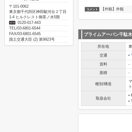
〒101-0062
【外観】外観
コメント
東京都千代田区神田駿河台２丁目
1-4 ヒルクレスト御茶ノ水5階
0120-017-443
TEL/03-6801-6544
FAX/03-6801-6545
プライムアーバン千駄
国土交通大臣 (2) 第9923号
所在地
交通
賃料
-
面積
-
マ
種別/構造
取扱会社