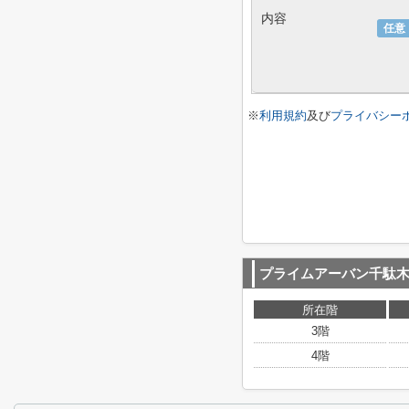
内容
任意
※
利用規約
及び
プライバシー
プライムアーバン千駄
所在階
3階
4階