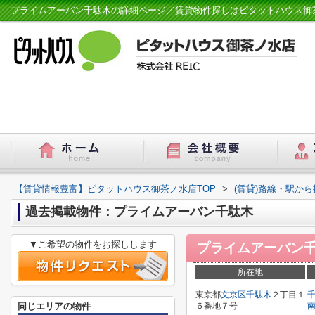
プライムアーバン千駄木の詳細ページ／賃貸物件探しはピタットハウス御
【賃貸情報豊富】ピタットハウス御茶ノ水店TOP
>
(賃貸)路線・駅から
過去掲載物件：プライムアーバン千駄木
▼ご希望の物件をお探しします
プライムアーバン
所在地
東京都
文京区
千駄木
２丁目１
同じエリアの物件
６番地７号