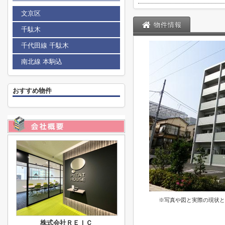
文京区
物件情報
千駄木
千代田線 千駄木
南北線 本駒込
おすすめ物件
※写真や図と実際の現状と
株式会社ＲＥＩＣ