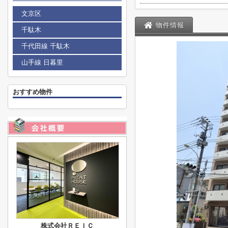
文京区
物件情報
千駄木
千代田線 千駄木
山手線 日暮里
おすすめ物件
株式会社ＲＥＩＣ