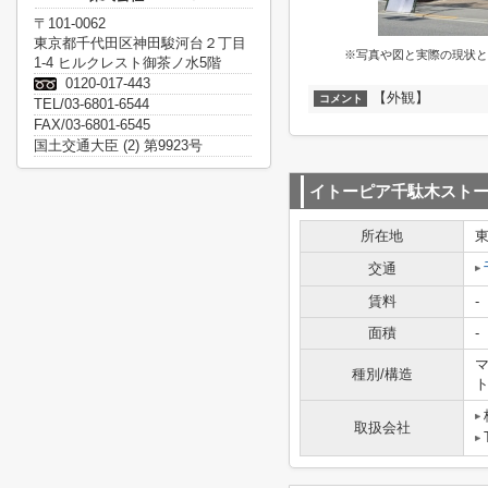
〒101-0062
東京都千代田区神田駿河台２丁目
※写真や図と実際の現状と
1-4 ヒルクレスト御茶ノ水5階
0120-017-443
【外観】
コメント
TEL/03-6801-6544
FAX/03-6801-6545
国土交通大臣 (2) 第9923号
イトーピア千駄木スト
所在地
交通
賃料
-
面積
-
マ
種別/構造
取扱会社