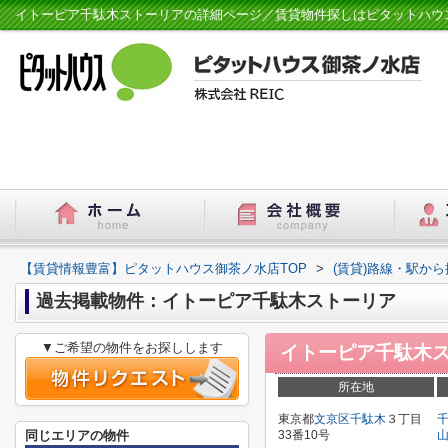
イトーピア千駄木ストーリアの詳細ページ／賃貸物件探しはピタットハウ
【賃貸情報豊富】ピタットハウス御茶ノ水店TOP
>
(賃貸)路線・駅から
過去掲載物件：イトーピア千駄木ストーリア
▼ご希望の物件をお探しします
イトーピア千駄木
所在地
東京都
文京区
千駄木
３丁目
同じエリアの物件
33番10号