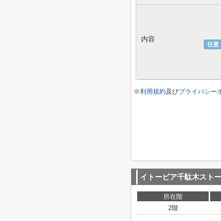
内容
任意
※
利用規約
及び
プライバシー
イトーピア千駄木スト
所在階
2階